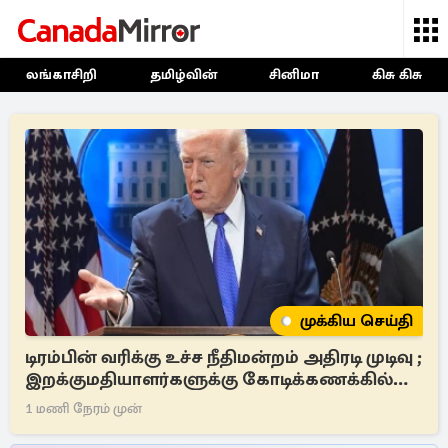
லங்காசிறி
தமிழ்வின்
சினிமா
கிசு கிசு
முக்கிய செய்தி
டிரம்பின் வரிக்கு உச்ச நீதிமன்றம் அதிரடி முடிவு ;
இறக்குமதியாளர்களுக்கு கோடிக்கணக்கில்
பணம் மீள்கொடை
1 மணி நேரம் முன்