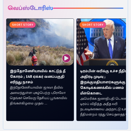
வெப்ஸ்டோரிஸ்
SHORT STORY
SHORT STORY
இந்தோனேசியாவில் காட்டுத் தீ
டிரம்பின் வரிக்கு உச்ச நீதிமன
கோரம் ; 148 ஏக்கர் வனப்பகுதி
அதிரடி முடிவு ;
எரிந்து நாசம்
இறக்குமதியாளர்களுக்கு
இந்தோனேசியாவின் ஜாவா தீவில்
கோடிக்கணக்கில் பணம்
அமைந்துள்ள புகழ்பெற்ற புரோமோ
மீள்கொடை
தெங்கா் செமேரு தேசியப் பூங்காவில்
அமெரிக்க ஜனாதிபதி டொனால்
திங்கள்கிழமை முதல் …
டிரம்ப் விதித்த அதீத வரி
நடவடிக்கையை அந்நாட்டு உச்ச
நீதிமன்றம் ரத்து செய்ததைத் 