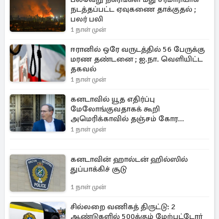
நடத்தப்பட்ட ஏவுகணை தாக்குதல் ;
பலர் பலி
1 நாள் முன்
ஈரானில் ஒரே வருடத்தில் 56 பேருக்கு
மரண தண்டனை ; ஐ.நா. வெளியிட்ட
தகவல்
1 நாள் முன்
கனடாவில் யூத எதிர்ப்பு
மேலோங்குவதாகக் கூறி
அமெரிக்காவில் தஞ்சம் கோர
ஊக்குவிப்பு!
1 நாள் முன்
கனடாவின் ஹால்டன் ஹில்ஸில்
துப்பாக்கிச் சூடு
1 நாள் முன்
சில்லறை வணிகத் திருட்டு: 2
ஆண்டுகளில் 500க்கும் மேற்பட்டோர்