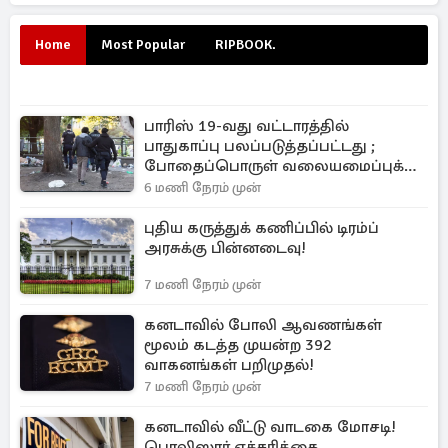
Home
Most Popular
RIPBOOK.
பாரிஸ் 19-வது வட்டாரத்தில்
பாதுகாப்பு பலப்படுத்தப்பட்டது ;
போதைப்பொருள் வலையமைப்புக்கு
கடும் அடி
6 மணி நேரம் முன்
புதிய கருத்துக் கணிப்பில் டிரம்ப்
அரசுக்கு பின்னடைவு!
7 மணி நேரம் முன்
கனடாவில் போலி ஆவணங்கள்
மூலம் கடத்த முயன்ற 392
வாகனங்கள் பறிமுதல்!
7 மணி நேரம் முன்
கனடாவில் வீட்டு வாடகை மோசடி!
பொலிஸார் எச்சரிக்கை