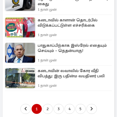
கைது
1 நாள் முன்
கனடாவில் காளான் தொடர்பில்
விடுக்கப்பட்டுள்ள எச்சரிக்கை
1 நாள் முன்
பாதுகாப்பிற்காக இஸ்ரேல் எதையும்
செய்யும் – நெதன்யாகு!
1 நாள் முன்
கனடாவின் லவாலில் கோர வீதி
விபத்து: இரு பதின்ம வயதினர் பலி
1 நாள் முன்
1
2
3
4
5