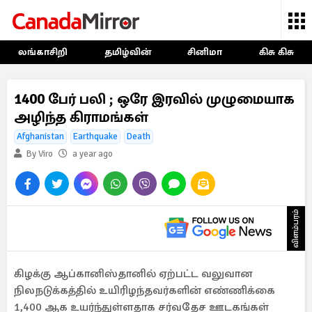
லங்காசிறி
தமிழ்வின்
சினிமா
கிசு கிசு
1400 பேர் பலி ; ஒரே இரவில் முழுமையாக
அழிந்த கிராமங்கள்
Afghanistan
Earthquake
Death
By Viro
a year ago
விளம்பரம்
கிழக்கு ஆப்கானிஸ்தானில் ஏற்பட்ட வலுவான
நிலநடுக்கத்தில் உயிரிழந்தவர்களின் எண்ணிக்கை
1,400 ஆக உயர்ந்துள்ளதாக சர்வதேச ஊடகங்கள்