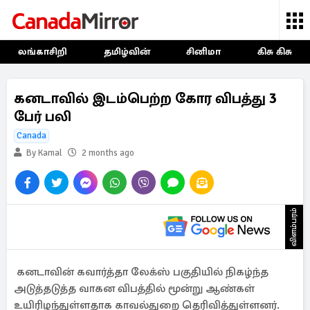
லங்காசிறி
தமிழ்வின்
சினிமா
கிசு கிசு
கனடாவில் இடம்பெற்ற கோர விபத்து 3
பேர் பலி
Canada
By Kamal
2 months ago
விளம்பரம்
கனடாவின் கவார்த்தா லேக்ஸ் பகுதியில் நிகழ்ந்த
அடுத்தடுத்த வாகன விபத்தில் மூன்று ஆண்கள்
உயிரிழந்துள்ளதாக காவல்துறை தெரிவித்துள்ளனர்.