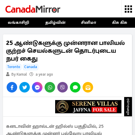
லங்காசிறி
தமிழ்வின்
சினிமா
கிசு கிசு
25 ஆண்டுகளுக்கு முன்னரான பாலியல்
குற்றச் செயல்களுடன் தொடர்புடைய
நபர் கைது
Toronto
Canada
By Kamal
a year ago
விளம்பரம்
கனடாவின் ஹால்டன் ஹில்ஸ் பகுதியில், 25
ஆண்டுகளுக்கு முன்னர் பல்வேறு பாலியல்