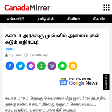
லங்காசிறி
தமிழ்வின்
சினிமா
கிசு கிசு
கனடா அரசுக்கு முஸ்லிம் அமைப்புகள்
கடும் எதிர்ப்பு!
Israel
By Kamal
3 months ago
விளம்பரம்
கடந்த மாதம் தெற்கு லெபனான் மீது இஸ்ரேல் நடத்திய
தாக்குதலில் கனடா பிரஜை ஒருவர் கொல்லப்பட்ட
சம்பவத்தில், உண்மையான நீதியையும்