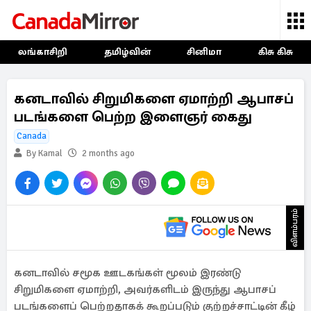
லங்காசிறி
தமிழ்வின்
சினிமா
கிசு கிசு
கனடாவில் சிறுமிகளை ஏமாற்றி ஆபாசப்
படங்களை பெற்ற இளைஞர் கைது
Canada
By Kamal
2 months ago
விளம்பரம்
கனடாவில் சமூக ஊடகங்கள் மூலம் இரண்டு
சிறுமிகளை ஏமாற்றி, அவர்களிடம் இருந்து ஆபாசப்
படங்களைப் பெற்றதாகக் கூறப்படும் குற்றச்சாட்டின் கீழ்