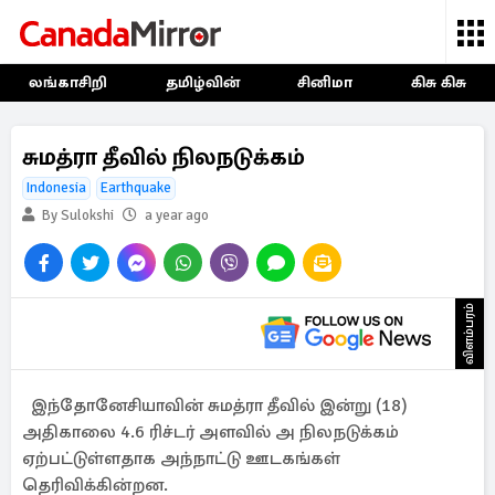
லங்காசிறி
தமிழ்வின்
சினிமா
கிசு கிசு
சுமத்ரா தீவில் நிலநடுக்கம்
Indonesia
Earthquake
By Sulokshi
a year ago
விளம்பரம்
இந்தோனேசியாவின் சுமத்ரா தீவில் இன்று (18)
அதிகாலை 4.6 ரிச்டர் அளவில் அ நிலநடுக்கம்
ஏற்பட்டுள்ளதாக அந்நாட்டு ஊடகங்கள்
தெரிவிக்கின்றன.