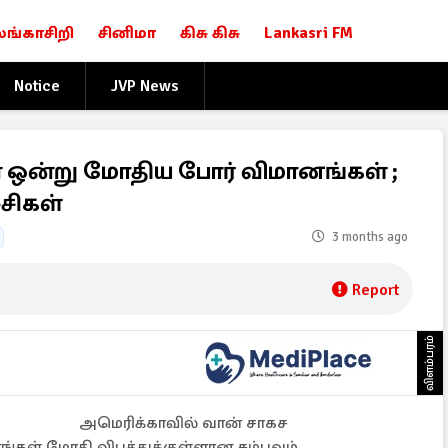
லங்காசிறி
சினிமா
கிசு கிசு
Lankasri FM
Notice
JVP News
 ஒன்று மோதிய போர் விமானங்கள் ;
்சிகள்
3 months ago
Report
விளம்பரம்
அமெரிக்காவில் வான் சாகச
ங்கள் மோதி விபத்துக்குள்ளான சம்பவம்