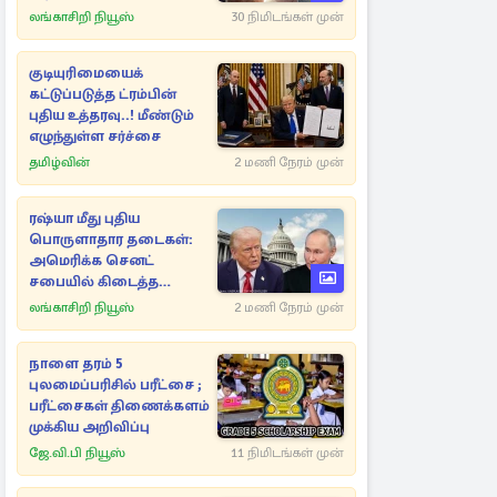
லங்காசிறி நியூஸ்
30 நிமிடங்கள் முன்
குடியுரிமையைக்
கட்டுப்படுத்த ட்ரம்பின்
புதிய உத்தரவு..! மீண்டும்
எழுந்துள்ள சர்ச்சை
தமிழ்வின்
2 மணி நேரம் முன்
ரஷ்யா மீது புதிய
பொருளாதார தடைகள்:
அமெரிக்க செனட்
சபையில் கிடைத்த
ஒப்புதல்
லங்காசிறி நியூஸ்
2 மணி நேரம் முன்
நாளை தரம் 5
புலமைப்பரிசில் பரீட்சை ;
பரீட்சைகள் திணைக்களம்
முக்கிய அறிவிப்பு
ஜே.வி.பி நியூஸ்
11 நிமிடங்கள் முன்