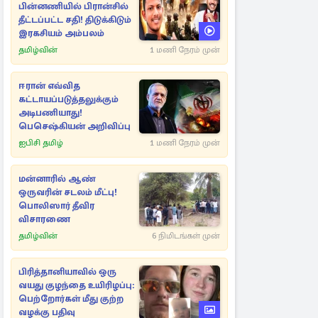
பின்னணியில் பிரான்சில்
தீட்டப்பட்ட சதி! திடுக்கிடும்
இரகசியம் அம்பலம்
தமிழ்வின்
1 மணி நேரம் முன்
ஈரான் எவ்வித
கட்டாயப்படுத்தலுக்கும்
அடிபணியாது!
பெசெஷ்கியன் அறிவிப்பு
ஐபிசி தமிழ்
1 மணி நேரம் முன்
மன்னாரில் ஆண்
ஒருவரின் சடலம் மீட்பு!
பொலிஸார் தீவிர
விசாரணை
தமிழ்வின்
6 நிமிடங்கள் முன்
பிரித்தானியாவில் ஒரு
வயது குழந்தை உயிரிழப்பு:
பெற்றோர்கள் மீது குற்ற
வழக்கு பதிவு