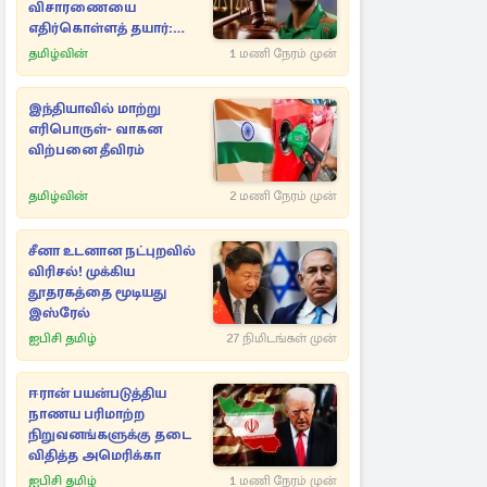
விசாரணையை
எதிர்கொள்ளத் தயார்:
சாகிப் அல் ஹசன்
தமிழ்வின்
1 மணி நேரம் முன்
அறிவிப்பு
இந்தியாவில் மாற்று
எரிபொருள்- வாகன
விற்பனை தீவிரம்
தமிழ்வின்
2 மணி நேரம் முன்
சீனா உடனான நட்புறவில்
விரிசல்! முக்கிய
தூதரகத்தை மூடியது
இஸ்ரேல்
ஐபிசி தமிழ்
27 நிமிடங்கள் முன்
ஈரான் பயன்படுத்திய
நாணய பரிமாற்ற
நிறுவனங்களுக்கு தடை
விதித்த அமெரிக்கா
ஐபிசி தமிழ்
1 மணி நேரம் முன்