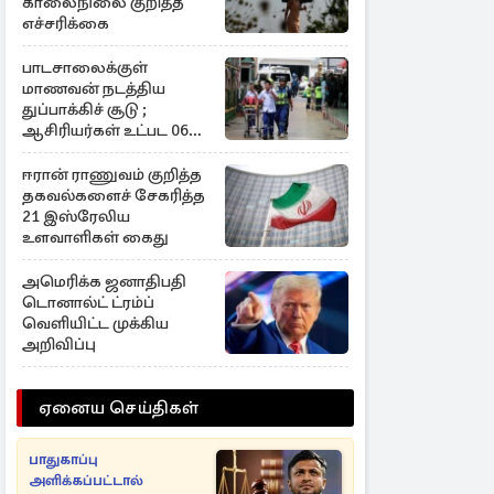
காலைநிலை குறித்த
எச்சரிக்கை
பாடசாலைக்குள்
மாணவன் நடத்திய
துப்பாக்கிச் சூடு ;
ஆசிரியர்கள் உட்பட 06
பேர் உயிரிழப்பு
ஈரான் ராணுவம் குறித்த
தகவல்களைச் சேகரித்த
21 இஸ்ரேலிய
உளவாளிகள் கைது
அமெரிக்க ஜனாதிபதி
டொனால்ட் ட்ரம்ப்
வெளியிட்ட முக்கிய
அறிவிப்பு
ஏனைய செய்திகள்
பாதுகாப்பு
அளிக்கப்பட்டால்