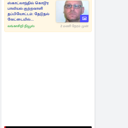
ஸ்காட்லாந்தில் கொடூர
பாலியல் குற்றவாளி
தப்பியோட்டம்: தேடுதல்
வேட்டையில்
காவல்துறையினர்
லங்காசிறி நியூஸ்
2 மணி நேரம் முன்