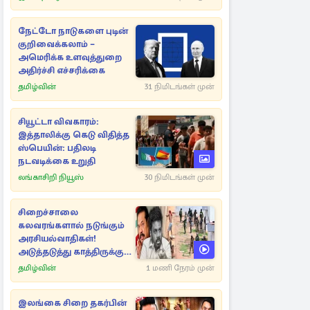
நேட்டோ நாடுகளை புடின்
குறிவைக்கலாம் –
அமெரிக்க உளவுத்துறை
அதிர்ச்சி எச்சரிக்கை
தமிழ்வின்
31 நிமிடங்கள் முன்
சியூட்டா விவகாரம்:
இத்தாலிக்கு கெடு விதித்த
ஸ்பெயின்: பதிலடி
நடவடிக்கை உறுதி
லங்காசிறி நியூஸ்
30 நிமிடங்கள் முன்
சிறைச்சாலை
கலவரங்களால் நடுங்கும்
அரசியல்வாதிகள்!
அடுத்தடுத்து காத்திருக்கும்
காட்சிகள்..
தமிழ்வின்
1 மணி நேரம் முன்
இலங்கை சிறை தகர்பின்