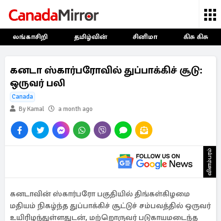
லங்காசிறி
தமிழ்வின்
சினிமா
கிசு கிசு
கனடா ஸ்கார்பரோவில் துப்பாக்கிச் சூடு:
ஒருவர் பலி
Canada
By Kamal
a month ago
விளம்பரம்
கனடாவின் ஸ்கார்பரோ பகுதியில் திங்கள்கிழமை
மதியம் நிகழ்ந்த துப்பாக்கிச் சூட்டுச் சம்பவத்தில் ஒருவர்
உயிரிழந்துள்ளதுடன், மற்றொருவர் படுகாயமடைந்த