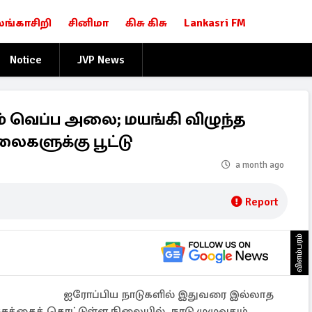
லங்காசிறி
சினிமா
கிசு கிசு
Lankasri FM
Notice
JVP News
ம் வெப்ப அலை; மயங்கி விழுந்த
ைகளுக்கு பூட்டு
a month ago
Report
விளம்பரம்
ஐரோப்பிய நாடுகளில் இதுவரை இல்லாத
சத்தைத் தொட்டுள்ள நிலையில், நாடு முழுவதும்