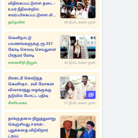
விதிக்கப்பட்டுள்ள தடை -
உயர் நீதிமன்றில்
சமர்ப்பிக்கப்பட்டுள்ள மிக
முக்கிய ஆவணங்கள்!
தமிழ்வின்
18 நிமிடங்கள் முன்
வெளிநாட்டு
பயணங்களுக்கு ரூ.557
கோடி செலவு செய்துள்ள
பிரதமர் மோடி
லங்காசிறி நியூஸ்
42 நிமிடங்கள் முன்
ரீஎன்ட்ரி கொடுத்த
கெனிஷா.. ரவி மோகன்
விவாகரத்து வழக்குக்கு
நடுவில் போட்ட பதிவு
சினிஉலகம்
17 நிமிடங்கள் முன்
தாக்குதலை நிறுத்துமாறு
கெஞ்சியது ஈரான் :
புதுக்கதை விடுகிறார்
ட்ரம்ப்