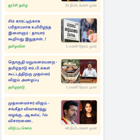
ஐபிசி தமிழ்
32 நிமிடங்கள் முன்
சிம் காரட்டிற்காக
பரிதாபமாக உயிரிழந்த
இளைஞர் - தாயார்
கூறியது இதுதான்..!
தமிழ்வின்
1 மணி நேரம் முன்
தொகுதி மறுவரையறை -
தமிழ்நாடு எம்.பி.க்கள்
கூட்டத்திற்கு முதல்வர்
விஜய் அழைப்பு
தமிழ்நாடு
1 மணி நேரம் முன்
முதலமைச்சர் விஜய் -
சங்கீதா விவாகரத்து
வழக்கு..ஆகஸ்ட் 7ல்
விசாரணை..
விடுப்பு.கொம்
48 நிமிடங்கள் முன்