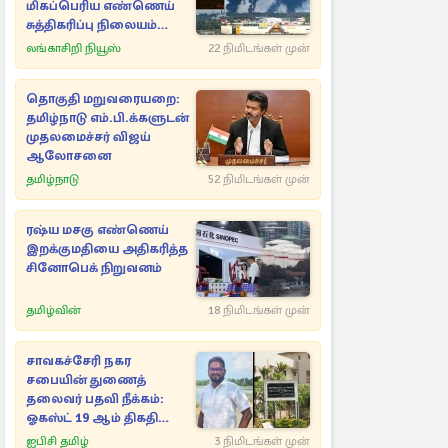
மிகப்பெரிய எண்ணெய்
சுத்திகரிப்பு நிலையம்
சேதம்
லங்காசிறி நியூஸ்
22 நிமிடங்கள் முன்
தொகுதி மறுவரையறை:
தமிழ்நாடு எம்.பி.க்களுடன்
முதலமைச்சர் விஜய்
ஆலோசனை
தமிழ்நாடு
52 நிமிடங்கள் முன்
ரஷ்ய மசகு எண்ணெய்
இறக்குமதியை அதிகரித்த
சினோபெக் நிறுவனம்
தமிழ்வின்
18 நிமிடங்கள் முன்
சாவகச்சேரி நகர
சபையின் துணைத்
தலைவர் பதவி நீக்கம்:
ஓகஸ்ட் 19 ஆம் திகதி
இறுதித் தீர்ப்பு
ஐபிசி தமிழ்
3 நிமிடங்கள் முன்