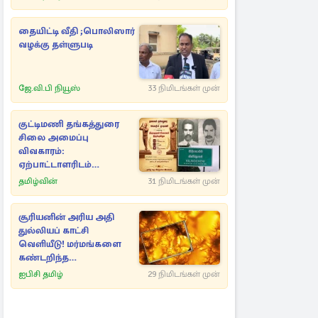
தையிட்டி வீதி ;பொலிஸார்
வழக்கு தள்ளுபடி
ஜே.வி.பி நியூஸ்
33 நிமிடங்கள் முன்
குட்டிமணி தங்கத்துரை
சிலை அமைப்பு
விவகாரம்:
ஏற்பாட்டாளரிடம்
புலனாய்வு பிரிவு 5
தமிழ்வின்
31 நிமிடங்கள் முன்
மணிநேரம் விசாரணை
சூரியனின் அரிய அதி
துல்லியப் காட்சி
வெளியீடு! மர்மங்களை
கண்டறிந்த
விஞ்ஞானிகள்
ஐபிசி தமிழ்
29 நிமிடங்கள் முன்