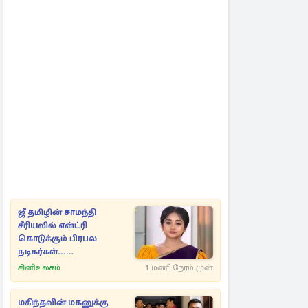
ஜீ தமிழின் சாமந்தி
சீரியலில் என்ட்ரி
கொடுக்கும் பிரபல
நடிகர்கள்...
போட்டோவுடன் இதோ
சினிஉலகம்
1 மணி நேரம் முன்
மகிந்தவின் மகனுக்கு