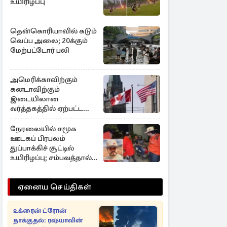
உயிரிழப்பு
தென்கொரியாவில் கடும்
வெப்ப அலை; 20க்கும்
மேற்பட்டோர் பலி
அமெரிக்காவிற்கும்
கனடாவிற்கும்
இடையிலான
வர்த்தகத்தில் ஏற்பட்ட
மாற்றம்
நேரலையில் சமூக
ஊடகப் பிரபலம்
துப்பாக்கிச் சூட்டில்
உயிரிழப்பு; சம்பவத்தால்
ஷாக்
ஏனைய செய்திகள்
உக்ரைன் ட்ரோன்
தாக்குதல்: ரஷ்யாவின்