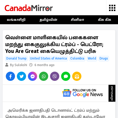
லங்காசிறி
தமிழ்வின்
சினிமா
கிசு கிசு
வெள்ளை மாளிகையில் பகைகளை
மறந்து கைகுலுக்கிய ட்ரம்ப் - பெட்ரோ;
You Are Great கையெழுத்திட்டு பரிசு
Donald Trump
United States of America
Colombia
World
Drugs
By Sulokshi
6 months ago
விளம்பரம்
அமெரிக்க ஜனாதிபதி டொனால்ட் ட்ரம்ப் மற்றும்
கொலம்பியாவின் இடதுசாரி ஜனாதிபதி கஸ்டாவோ