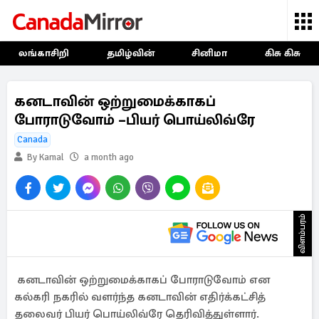
லங்காசிறி
தமிழ்வின்
சினிமா
கிசு கிசு
கனடாவின் ஒற்றுமைக்காகப்
போராடுவோம் –பியர் பொய்லிவ்ரே
Canada
By Kamal
a month ago
விளம்பரம்
கனடாவின் ஒற்றுமைக்காகப் போராடுவோம் என
கல்கரி நகரில் வளர்ந்த கனடாவின் எதிர்க்கட்சித்
தலைவர் பியர் பொய்லிவ்ரே தெரிவித்துள்ளார்.