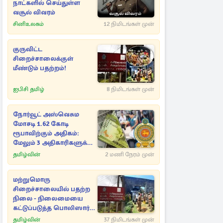
நாட்களில் செய்துள்ள
வசூல் விவரம்
சினிஉலகம்
12 நிமிடங்கள் முன்
குருவிட்ட
சிறைச்சாலைக்குள்
மீண்டும் பதற்றம்!
ஐபிசி தமிழ்
8 நிமிடங்கள் முன்
நோர்வூட் அஸ்வெசும
மோசடி 1.62 கோடி
ரூபாவிற்கும் அதிகம்:
மேலும் 3 அதிகாரிகளுக்கு
தொடர்பு!
தமிழ்வின்
2 மணி நேரம் முன்
மற்றுமொரு
சிறைச்சாலையில் பதற்ற
நிலை - நிலைமையை
கட்டுப்படுத்த பொலிஸார்
தீவிர முயற்சி
தமிழ்வின்
37 நிமிடங்கள் முன்