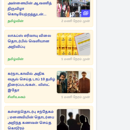
அன்னையின் ஆவணித்
திருவிழா
கொடியேற்றத்துடன்
ஆரம்பம்
தமிழ்வின்
2 மணி நேரம் முன்
லாஃப்ஸ் எரிவாயு விலை
தொடர்பில் வெளியான
அறிவிப்பு
தமிழ்வின்
1 மணி நேரம் முன்
கர்நாடகாவில் அதிக
வசூல் செய்த டாப் 10 தமிழ்
திரைப்படங்கள்.. லிஸ்ட்
இதோ
சினிஉலகம்
1 மணி நேரம் முன்
கள்ளத்தொடர்பு சந்தேகம்
; மனைவியின் தொடர்பை
அறிந்த கணவன் செய்த
கொடூரம்