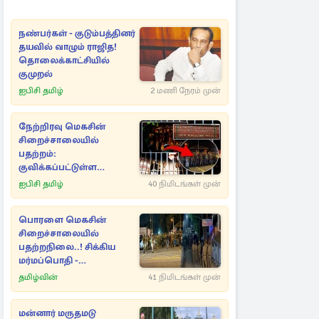
நண்பர்கள் - குடும்பத்தினர்
தயவில் வாழும் ராஜித!
தொலைக்காட்சியில்
குமுறல்
ஐபிசி தமிழ்
2 மணி நேரம் முன்
நேற்றிரவு மெகசின்
சிறைச்சாலையில்
பதற்றம்:
குவிக்கப்பட்டுள்ள
முப்படை - நீதி
ஐபிசி தமிழ்
40 நிமிடங்கள் முன்
அமைச்சரின் அறிவிப்பு
பொரளை மெகசின்
சிறைச்சாலையில்
பதற்றநிலை..! சிக்கிய
மர்மப்பொதி -
பின்னணியில் வெளியான
தமிழ்வின்
41 நிமிடங்கள் முன்
காரணம்
மன்னார் மருதமடு