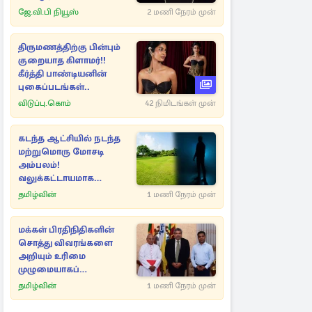
ஜே.வி.பி நியூஸ்
2 மணி நேரம் முன்
திருமணத்திற்கு பின்பும்
குறையாத கிளாமர்!!
கீர்த்தி பாண்டியனின்
புகைப்படங்கள்..
விடுப்பு.கொம்
42 நிமிடங்கள் முன்
கடந்த ஆட்சியில் நடந்த
மற்றுமொரு மோசடி
அம்பலம்!
வலுக்கட்டாயமாக
பறிக்கப்பட்ட சொத்துக்கள்
தமிழ்வின்
1 மணி நேரம் முன்
மக்கள் பிரதிநிதிகளின்
சொத்து விவரங்களை
அறியும் உரிமை
முழுமையாகப்
பாதுகாக்கப்படும்! நளிந்த
தமிழ்வின்
1 மணி நேரம் முன்
ஜயதிஸ்ஸ உறுதி