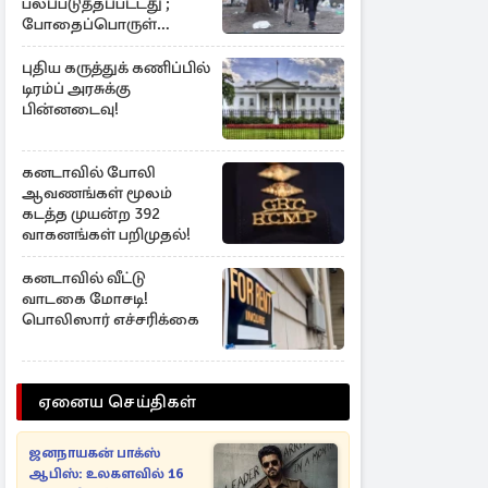
பலப்படுத்தப்பட்டது ;
போதைப்பொருள்
வலையமைப்புக்கு கடும்
அடி
புதிய கருத்துக் கணிப்பில்
டிரம்ப் அரசுக்கு
பின்னடைவு!
கனடாவில் போலி
ஆவணங்கள் மூலம்
கடத்த முயன்ற 392
வாகனங்கள் பறிமுதல்!
கனடாவில் வீட்டு
வாடகை மோசடி!
பொலிஸார் எச்சரிக்கை
ஏனைய செய்திகள்
ஜனநாயகன் பாக்ஸ்
ஆபிஸ்: உலகளவில் 16