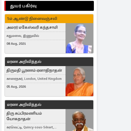
துயர் பகிர்வு
5ம் ஆண்டு நினைவஞ்சலி
அமரர் மகேஸ்வரி கந்தசாமி
சுதுமலை, இணுவில்
08 Aug, 2021
மரண அறிவித்தல்
திருமதி பூரணம் ஏனாதிநாதன்
காரைநகர், London, United Kingdom
05 Aug, 2026
மரண அறிவித்தல்
திரு சுப்பிரமணியம்
யோகநாதன்
கரவெட்டி, Quincy-sous-Sénart,