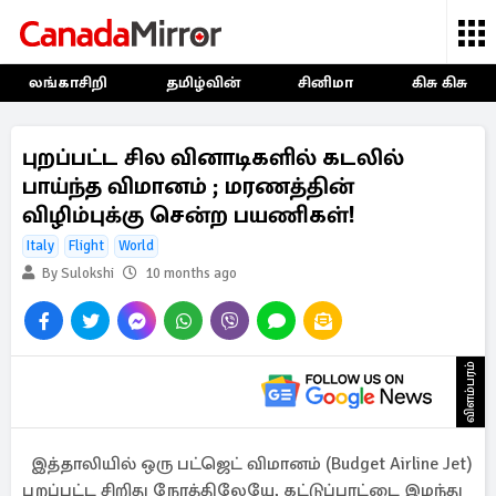
லங்காசிறி
தமிழ்வின்
சினிமா
கிசு கிசு
புறப்பட்ட சில வினாடிகளில் கடலில்
பாய்ந்த விமானம் ; மரணத்தின்
விழிம்புக்கு சென்ற பயணிகள்!
Italy
Flight
World
By Sulokshi
10 months ago
விளம்பரம்
இத்தாலியில் ஒரு பட்ஜெட் விமானம் (Budget Airline Jet)
புறப்பட்ட சிறிது நேரத்திலேயே, கட்டுப்பாட்டை இழந்து