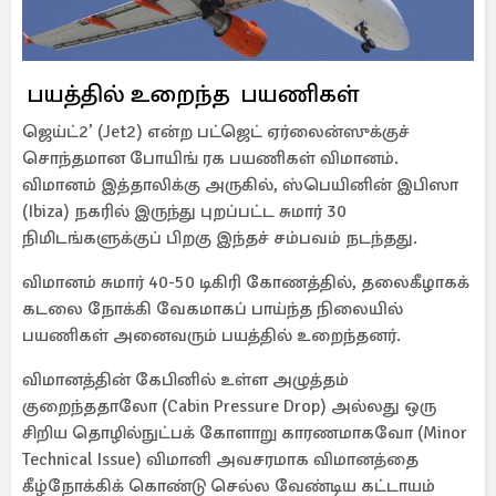
பயத்தில் உறைந்த பயணிகள்
ஜெய்ட்2’ (Jet2) என்ற பட்ஜெட் ஏர்லைன்ஸுக்குச்
சொந்தமான போயிங் ரக பயணிகள் விமானம்.
விமானம் இத்தாலிக்கு அருகில், ஸ்பெயினின் இபிஸா
(Ibiza) நகரில் இருந்து புறப்பட்ட சுமார் 30
நிமிடங்களுக்குப் பிறகு இந்தச் சம்பவம் நடந்தது.
விமானம் சுமார் 40-50 டிகிரி கோணத்தில், தலைகீழாகக்
கடலை நோக்கி வேகமாகப் பாய்ந்த நிலையில்
பயணிகள் அனைவரும் பயத்தில் உறைந்தனர்.
விமானத்தின் கேபினில் உள்ள அழுத்தம்
குறைந்ததாலோ (Cabin Pressure Drop) அல்லது ஒரு
சிறிய தொழில்நுட்பக் கோளாறு காரணமாகவோ (Minor
Technical Issue) விமானி அவசரமாக விமானத்தை
கீழ்நோக்கிக் கொண்டு செல்ல வேண்டிய கட்டாயம்