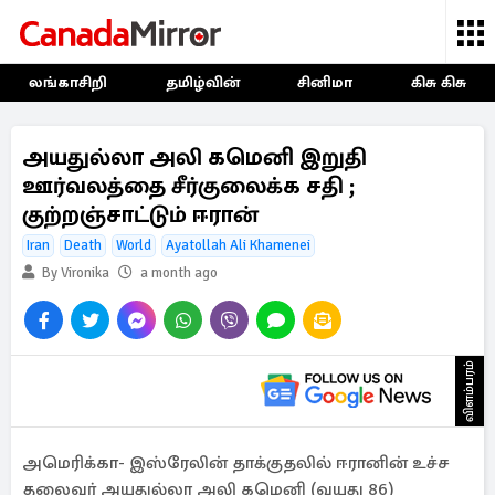
லங்காசிறி
தமிழ்வின்
சினிமா
கிசு கிசு
அயதுல்லா அலி கமெனி இறுதி
ஊர்வலத்தை சீர்குலைக்க சதி ;
குற்றஞ்சாட்டும் ஈரான்
Iran
Death
World
Ayatollah Ali Khamenei
By Vironika
a month ago
விளம்பரம்
அமெரிக்கா- இஸ்ரேலின் தாக்குதலில் ஈரானின் உச்ச
தலைவர் அயதுல்லா அலி கமெனி (வயது 86)