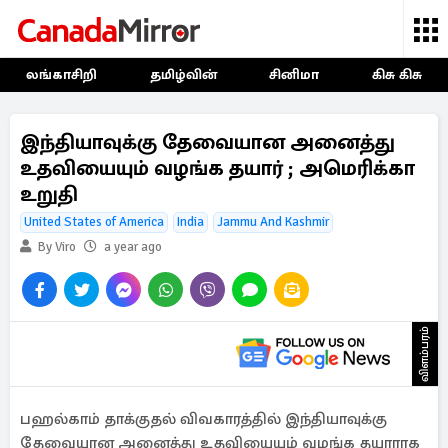
லங்காசிறி
தமிழ்வின்
சினிமா
கிசு கிசு
இந்தியாவுக்கு தேவையான அனைத்து
உதவியையும் வழங்க தயார் ; அமெரிக்கா
உறுதி
United States of America
India
Jammu And Kashmir
By Viro
a year ago
விளம்பரம்
பஹல்காம் தாக்குதல் விவகாரத்தில் இந்தியாவுக்கு
தேவையான அனைத்து உதவியையும் வழங்க தயாராக