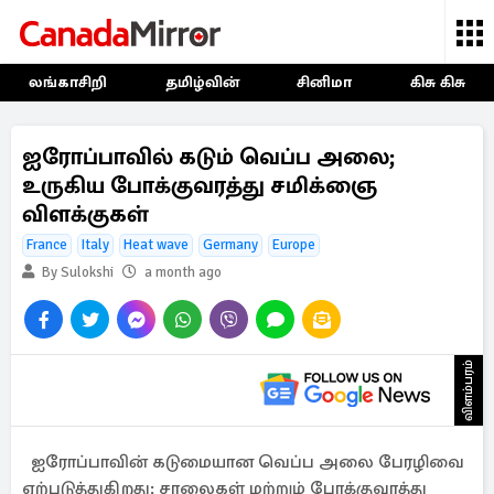
லங்காசிறி
தமிழ்வின்
சினிமா
கிசு கிசு
ஐரோப்பாவில் கடும் வெப்ப அலை;
உருகிய போக்குவரத்து சமிக்ஞை
விளக்குகள்
France
Italy
Heat wave
Germany
Europe
By Sulokshi
a month ago
விளம்பரம்
ஐரோப்பாவின் கடுமையான வெப்ப அலை பேரழிவை
ஏற்படுத்துகிறது: சாலைகள் மற்றும் போக்குவரத்து