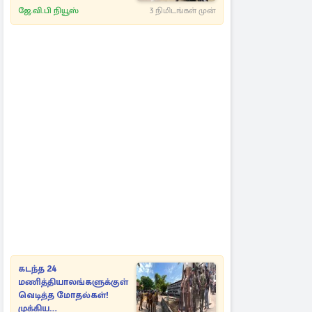
அதிகாரிகள்
ஜே.வி.பி நியூஸ்
3 நிமிடங்கள் முன்
கடந்த 24
மணித்தியாலங்களுக்குள்
வெடித்த மோதல்கள்!
முக்கிய