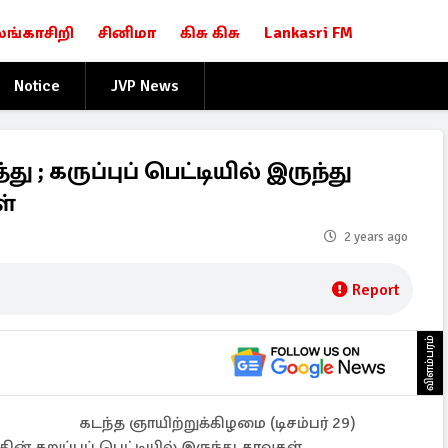
லங்காசிறி
சினிமா
கிசு கிசு
Lankasri FM
Notice
JVP News
; கருப்புப் பெட்டியில் இருந்து
ள்
2 years ago
Report
விளம்பரம்
கடந்த ஞாயிற்றுக்கிழமை (டிசம்பர் 29)
ன் கறுப்புப் பெட்டியில் இருந்து தரவுகள்