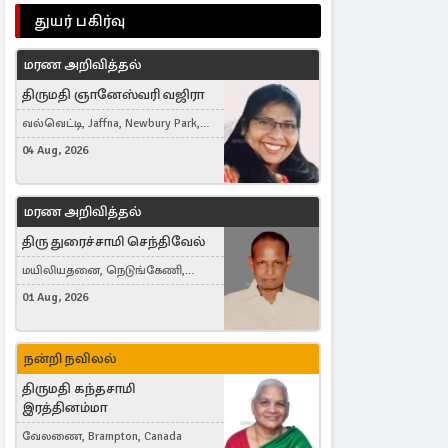
துயர் பகிர்வு
மரண அறிவித்தல்
திருமதி ஞானேஸ்வரி வஜிரா
வல்வெட்டி, Jaffna, Newbury Park,
United Kingdom
04 Aug, 2026
மரண அறிவித்தல்
திரு துரைச்சாமி செந்திவேல்
மயிலியதனை, நெடுங்கேணி,
கம்பர்மலை
01 Aug, 2026
நன்றி நவிலல்
திருமதி கந்தசாமி
இரத்தினம்மா
வேலணை, Brampton, Canada