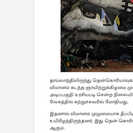
தாய்லாந்திலிருந்து தென்கொரியாவு
விமானம் கடந்த ஞாயிற்றுக்கிழமை ம
அடிப்​பகுதி உரசி​யபடி சென்ற நிலை​ய
வேகத்​தில் சுற்றுச்​சுவரில் மோதி​யது.
இதனால் விமானம் முழுமையாக தீப்பிடித
உயிரிழந்திருந்தனர். இது தென் கொ
ஆகும்.