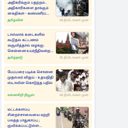
அதிகரிக்கும் பதற்றம்..
அதிகாரிகளை தாக்கும்
கைதிகள் - கண்ணீர்ப்
புகை பிரயோகம்
தமிழ்வின்
40 நிமிடங்கள் முன்
டாஸ்மாக் கடைகளில்
கூடுதல் கட்டணம்
வசூலித்தால் வழக்கு:
சென்னை உயர்நீதிமன்றம்
உத்தரவு
தமிழ்நாடு
31 நிமிடங்கள் முன்
பேப்பரை படிக்க சொன்ன
முதல்வர் விஜய் - உதயநிதி
ஸ்டாலின் கொடுத்த பதில்
லங்காசிறி நியூஸ்
40 நிமிடங்கள் முன்
மட்டக்களப்பு
சிறைச்சாலையை சுற்றி
பலத்த பாதுகாப்பு ;
குவிக்கப்பட்டுள்ள