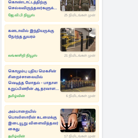
கொண்டாட்டத்திற்கு
செல்லவிருந்தவர்களுக்கு
காத்திருந்த அதிர்ச்சி
ஜே.வி.பி நியூஸ்
25 நிமிடங்கள் முன்
கனடாவில் இந்தியருக்கு
நேர்ந்த துயரம்
லங்காசிறி நியூஸ்
21 நிமிடங்கள் முன்
கொழும்பு புதிய மெகசின்
சிறைச்சாலையில்
வெடித்த மோதல் - பாதாள
உறுப்பினரின் ஆதரவாளர்
உயிரிழப்பு
தமிழ்வின்
6 நிமிடங்கள் முன்
அம்பாறையில்
பொலிஸாரின் கடமைக்கு
இடையூறு விளைவித்தவர்
கைது
தமிழ்வின்
17 நிமிடங்கள் முன்