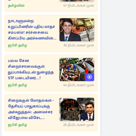
சிறைச்சாலைகளில்
தமிழ்வின்
47 நிமிடங்கள் முன்
களமிறங்கிய
புலனாய்வாளர்கள்
நாடாளுமன்ற
உறுப்பினரின் புதிய மாதச்
சம்பளம்! சர்ச்சையை
கிளப்பிய அர்ச்சுனாவின்
அறிக்கை
ஐபிசி தமிழ்
30 நிமிடங்கள் முன்
பல்ல சேன
சிறைச்சாலைக்குள்
துப்பாக்கியுடன் நுழைந்த
STF படையினர்...!
ஐபிசி தமிழ்
44 நிமிடங்கள் முன்
சிறைக்குள் மோதல்கள் -
தேசியப் பாதுகாப்புக்கு
அச்சுறுத்தல்: அமைச்சர்
விஜேபால விசேட
அறிவிப்பு
ஐபிசி தமிழ்
26 நிமிடங்கள் முன்