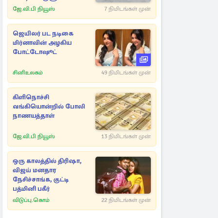
ஜே.வி.பி நியூஸ்
7 நிமிடங்கள் முன்
ஜெயிலர் பட நடிகை
மிர்னாவின் அழகிய
போட்டோஷூட்
சினிஉலகம்
49 நிமிடங்கள் முன்
கிளிநொச்சி
வங்கியொன்றில் போலி
நாணயத்தாள்
ஜே.வி.பி நியூஸ்
13 நிமிடங்கள் முன்
ஒரு காலத்தில் திரிஷா,
விஜய் மனதார
நேசிச்சாங்க, குட்டி
பத்மினி பகீர்
விடுப்பு.கொம்
22 நிமிடங்கள் முன்