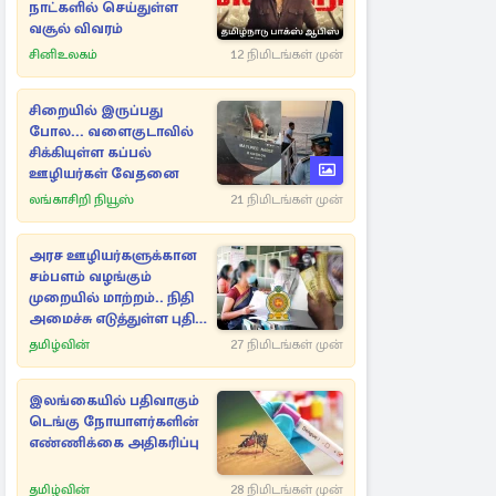
நாட்களில் செய்துள்ள
வசூல் விவரம்
சினிஉலகம்
12 நிமிடங்கள் முன்
சிறையில் இருப்பது
போல... வளைகுடாவில்
சிக்கியுள்ள கப்பல்
ஊழியர்கள் வேதனை
லங்காசிறி நியூஸ்
21 நிமிடங்கள் முன்
அரச ஊழியர்களுக்கான
சம்பளம் வழங்கும்
முறையில் மாற்றம்.. நிதி
அமைச்சு எடுத்துள்ள புதிய
நடவடிக்கை
தமிழ்வின்
27 நிமிடங்கள் முன்
இலங்கையில் பதிவாகும்
டெங்கு நோயாளர்களின்
எண்ணிக்கை அதிகரிப்பு
தமிழ்வின்
28 நிமிடங்கள் முன்