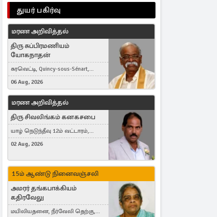
துயர் பகிர்வு
மரண அறிவித்தல்
திரு சுப்பிரமணியம்
யோகநாதன்
கரவெட்டி, Quincy-sous-Sénart,
France
06 Aug, 2026
மரண அறிவித்தல்
திரு சிவலிங்கம் கனகசபை
யாழ் நெடுந்தீவு 12ம் வட்டாரம்,
Jaffna, நயினாதீவு, London, United
02 Aug, 2026
Kingdom
15ம் ஆண்டு நினைவஞ்சலி
அமரர் தங்கபாக்கியம்
கதிரவேலு
மயிலியதனை, நீர்வேலி தெற்கு,