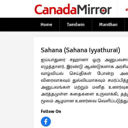
Home
Tamilwin
Manithan
Sahana (Sahana Iyyathurai)
ஐய்யாதுரை சஹானா ஒரு அனுபவசால
எழுத்தாளர். இரண்டு ஆண்டுகளாக அரசியல
வாழ்வியல் செய்திகள் போன்ற 
விரைவாகவும் துல்லியமாகவும் சமர்ப்பித
அனுபவங்கள் மற்றும் மனித உணர்வ
அர்த்தமுள்ள கதைகளை உருவாக்கி, தத
மூலம் ஆழமான உணர்வை வெளிப்படுத்துகி
Follow On