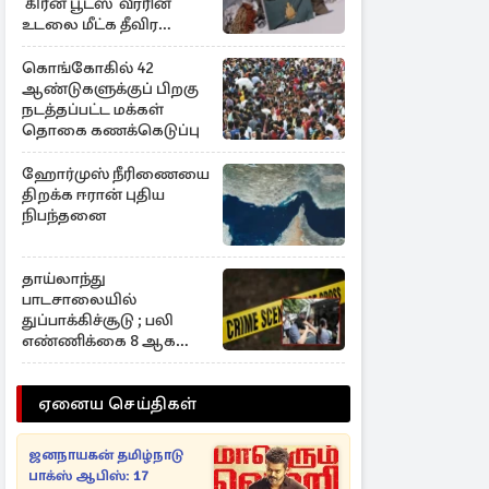
‘கிரீன் பூட்ஸ்’ வீரரின்
உடலை மீட்க தீவிர
முயற்சி
கொங்கோகில் 42
ஆண்டுகளுக்குப் பிறகு
நடத்தப்பட்ட மக்கள்
தொகை கணக்கெடுப்பு
ஹோர்முஸ் நீரிணையை
திறக்க ஈரான் புதிய
நிபந்தனை
தாய்லாந்து
பாடசாலையில்
துப்பாக்கிச்சூடு ; பலி
எண்ணிக்கை 8 ஆக
உயர்வு
ஏனைய செய்திகள்
ஜனநாயகன் தமிழ்நாடு
பாக்ஸ் ஆபிஸ்: 17