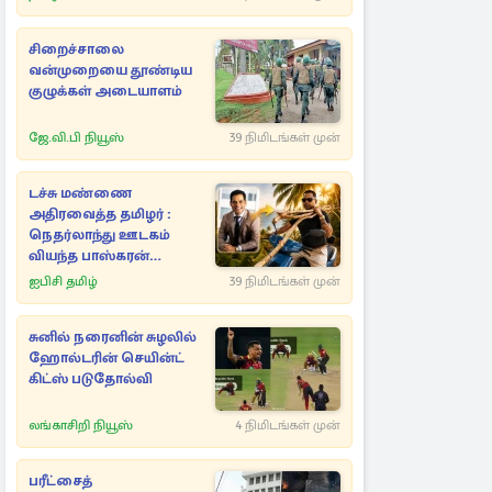
சிறைச்சாலை
வன்முறையை தூண்டிய
குழுக்கள் அடையாளம்
ஜே.வி.பி நியூஸ்
39 நிமிடங்கள் முன்
டச்சு மண்ணை
அதிரவைத்த தமிழர் :
நெதர்லாந்து ஊடகம்
வியந்த பாஸ்கரன்
கந்தையாவின் 5,445 கோடி
ஐபிசி தமிழ்
39 நிமிடங்கள் முன்
ரூபாய் சாம்ராஜ்யம்
சுனில் நரைனின் சுழலில்
ஹோல்டரின் செயின்ட்
கிட்ஸ் படுதோல்வி
லங்காசிறி நியூஸ்
4 நிமிடங்கள் முன்
பரீட்சைத்