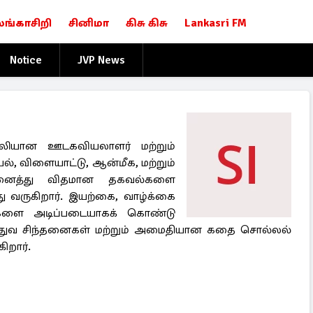
லங்காசிறி
சினிமா
கிசு கிசு
Lankasri FM
Notice
JVP News
ியான ஊடகவியலாளர் மற்றும்
், விளையாட்டு, ஆன்மீக, மற்றும்
அனைத்து விதமான தகவல்களை
்து வருகிறார். இயற்கை, வாழ்க்கை
ுகளை அடிப்படையாகக் கொண்டு
்துவ சிந்தனைகள் மற்றும் அமைதியான கதை சொல்லல்
றார்.