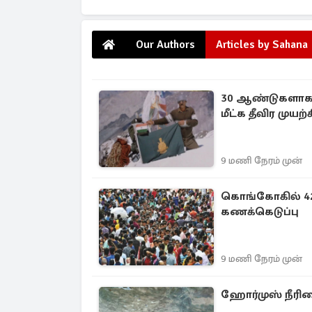
Our Authors
Articles by Sahana
30 ஆண்டுகளாக எ
மீட்க தீவிர முயற்ச
9 மணி நேரம் முன்
கொங்கோகில் 42 
கணக்கெடுப்பு
9 மணி நேரம் முன்
ஹோர்முஸ் நீரி