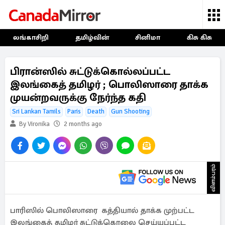
லங்காசிறி
தமிழ்வின்
சினிமா
கிசு கிசு
பிரான்ஸில் சுட்டுக்கொல்லப்பட்ட
இலங்கைத் தமிழர் ; பொலிஸாரை தாக்க
முயன்றவருக்கு நேர்ந்த கதி
Sri Lankan Tamils
Paris
Death
Gun Shooting
By Vironika
2 months ago
விளம்பரம்
பாரிஸில் பொலிஸாரை கத்தியால் தாக்க முற்பட்ட
இலங்கைத் தமிழர் சுட்டுக்கொலை செய்யப்பட்ட