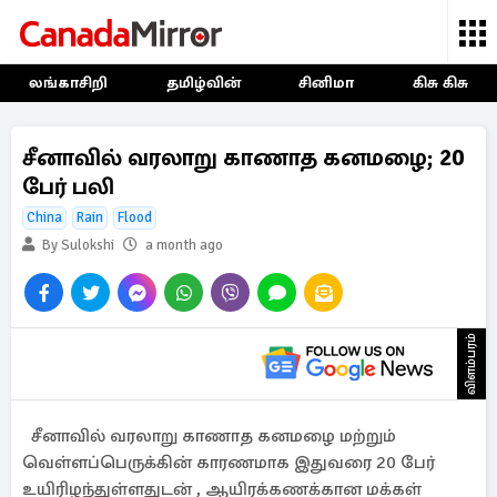
லங்காசிறி
தமிழ்வின்
சினிமா
கிசு கிசு
சீனாவில் வரலாறு காணாத கனமழை; 20
பேர் பலி
China
Rain
Flood
By Sulokshi
a month ago
விளம்பரம்
சீனாவில் வரலாறு காணாத கனமழை மற்றும்
வெள்ளப்பெருக்கின் காரணமாக இதுவரை 20 பேர்
உயிரிழந்துள்ளதுடன் , ஆயிரக்கணக்கான மக்கள்