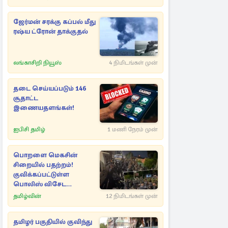
ஜேர்மன் சரக்கு கப்பல் மீது
ரஷ்ய ட்ரோன் தாக்குதல்
லங்காசிறி நியூஸ்
4 நிமிடங்கள் முன்
தடை செய்யப்படும் 146
சூதாட்ட
இணையதளங்கள்!
ஐபிசி தமிழ்
1 மணி நேரம் முன்
பொறளை மெகசின்
சிறையில் பதற்றம்!
குவிக்கப்பட்டுள்ள
பொலிஸ் விசேட
அதிரடிப்படையினர்
தமிழ்வின்
12 நிமிடங்கள் முன்
தமிழர் பகுதியில் குவிந்து