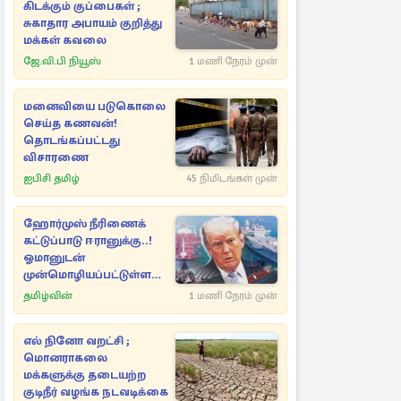
கிடக்கும் குப்பைகள் ;
சுகாதார அபாயம் குறித்து
மக்கள் கவலை
ஜே.வி.பி நியூஸ்
1 மணி நேரம் முன்
மனைவியை படுகொலை
செய்த கணவன்!
தொடங்கப்பட்டது
விசாரணை
ஐபிசி தமிழ்
45 நிமிடங்கள் முன்
ஹோர்முஸ் நீரிணைக்
கட்டுப்பாடு ஈரானுக்கு..!
ஓமானுடன்
முன்மொழியப்பட்டுள்ள
புதிய ஒப்பந்தம்
தமிழ்வின்
1 மணி நேரம் முன்
எல் நினோ வறட்சி ;
மொனராகலை
மக்களுக்கு தடையற்ற
குடிநீர் வழங்க நடவடிக்கை