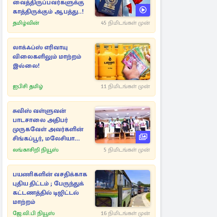
வைத்திருப்பவர்களுக்கு
காத்திருக்கும் ஆபத்து..!
தமிழ்வின்
45 நிமிடங்கள் முன்
லாக்ஃப்ஸ் எரிவாயு
விலைகளிலும் மாற்றம்
இல்லை!
ஐபிசி தமிழ்
11 நிமிடங்கள் முன்
சுவிஸ் வள்ளுவன்
பாடசாலை அதிபர்
முருகவேள் அவர்களின்
சிங்கப்பூர், மலேசியா
மற்றும் தமிழ்நாடு பயண
லங்காசிறி நியூஸ்
5 நிமிடங்கள் முன்
அனுபவ தொகுப்பு
பயணிகளின் வசதிக்காக
புதிய திட்டம் ; பேருந்துக்
கட்டணத்தில் டிஜிட்டல்
மாற்றம்
ஜே.வி.பி நியூஸ்
16 நிமிடங்கள் முன்