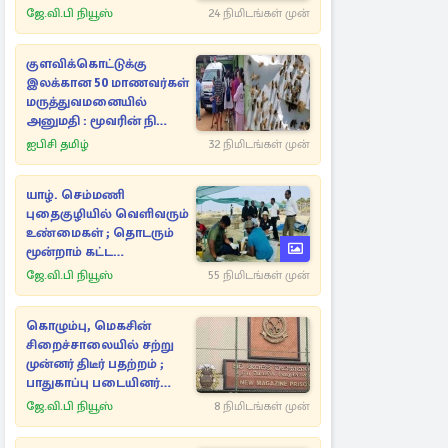
ஜே.வி.பி நியூஸ்
24 நிமிடங்கள் முன்
குளவிக்கொட்டுக்கு
இலக்கான 50 மாணவர்கள்
மருத்துவமனையில்
அனுமதி : மூவரின் நிலை
கவலைக்கிடம்
ஐபிசி தமிழ்
32 நிமிடங்கள் முன்
யாழ். செம்மணி
புதைகுழியில் வெளிவரும்
உண்மைகள் ; தொடரும்
மூன்றாம் கட்ட
அகழ்வாராய்ச்சி
ஜே.வி.பி நியூஸ்
55 நிமிடங்கள் முன்
கொழும்பு, மெகசின்
சிறைச்சாலையில் சற்று
முன்னர் திடீர் பதற்றம் ;
பாதுகாப்பு படையினர்
களத்தில்
ஜே.வி.பி நியூஸ்
8 நிமிடங்கள் முன்