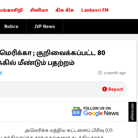
லங்காசிறி
சினிமா
கிசு கிசு
Lankasri FM
Notice
JVP News
ரிக்கா ; குறிவைக்கப்பட்ட 80
கில் மீண்டும் பதற்றம்
d
a month ago
Report
விளம்பரம்
அமெரிக்க மத்திய கட்டளைப் பிரிவு (US
து சக்திவாய்ந்த தாக்குதல்களை நடத்தியதாகக்