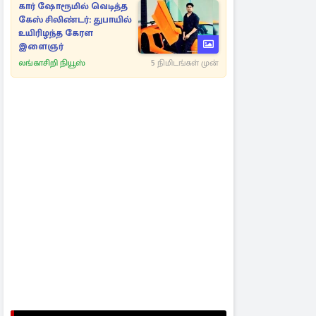
கார் ஷோரூமில் வெடித்த
கேஸ் சிலிண்டர்: துபாயில்
உயிரிழந்த கேரள
இளைஞர்
லங்காசிறி நியூஸ்
5 நிமிடங்கள் முன்