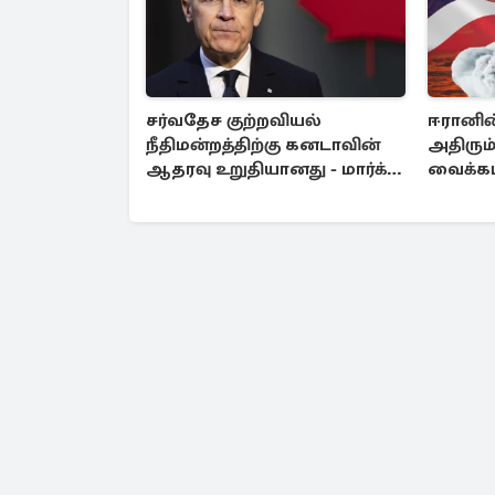
சர்வதேச குற்றவியல்
ஈரானின
நீதிமன்றத்திற்கு கனடாவின்
அதிரும்
ஆதரவு உறுதியானது - மார்க்
வைக்கப்
கார்னி