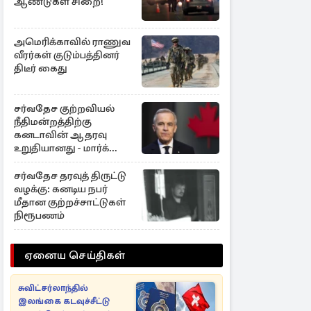
ஆண்டுகள் சிறை!
அமெரிக்காவில் ராணுவ
வீரர்கள் குடும்பத்தினர்
திடீர் கைது
சர்வதேச குற்றவியல்
நீதிமன்றத்திற்கு
கனடாவின் ஆதரவு
உறுதியானது - மார்க்
கார்னி
சர்வதேச தரவுத் திருட்டு
வழக்கு: கனடிய நபர்
மீதான குற்றச்சாட்டுகள்
நிரூபணம்
ஏனைய செய்திகள்
சுவிட்சர்லாந்தில்
இலங்கை கடவுச்சீட்டு