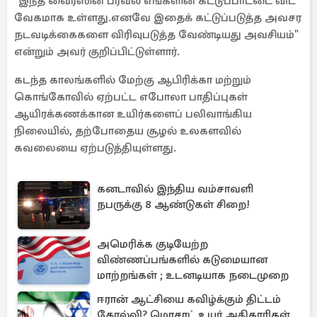
"இந்த வைரஸின் பரவல் எங்களின் கட்டுப்பாட்டை விட
வேகமாக உள்ளது.எனவே இதைக் கட்டுப்படுத்த அவசர
நடவடிக்கைகளை விரிவுபடுத்த வேண்டியது அவசியம்"
என்றும் அவர் குறிப்பிட்டுள்ளார்.
கடந்த காலங்களில் மேற்கு ஆபிரிக்கா மற்றும்
கொங்கோவில் ஏற்பட்ட எபோலா பாதிப்புகள்
ஆயிரக்கணக்கான உயிர்களைப் பலிவாங்கிய
நிலையில், தற்போதைய சூழல் உலகளவில்
கவலையை ஏற்படுத்தியுள்ளது.
கனடாவில் இந்திய வம்சாவளி
நபருக்கு 8 ஆண்டுகள் சிறை!
அமெரிக்க குடியேற்ற
விண்ணப்பங்களில் கடுமையான
மாற்றங்கள் ; உடனடியாக நடைமுறை
ஈரான் ஆட்சியை கவிழ்க்கும் திட்டம்
தோல்வி? மொசாட் உயர் அதிகாரிகள்