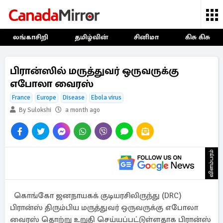
லங்காசிறி
தமிழ்வின்
சினிமா
கிசு கிசு
பிரான்ஸில் மருத்துவர் ஒருவருக்கு
எபோலா வைரஸ்
France
Europe
Disease
Ebola virus
By Sulokshi
a month ago
விளம்பரம்
கொங்கோ ஜனநாயகக் குடியரசிலிருந்து (DRC)
பிரான்ஸ் திரும்பிய மருத்துவர் ஒருவருக்கு எபோலா
வைரஸ் தொற்று உறுதி செய்யப்பட்டுள்ளதாக பிரான்ஸ்