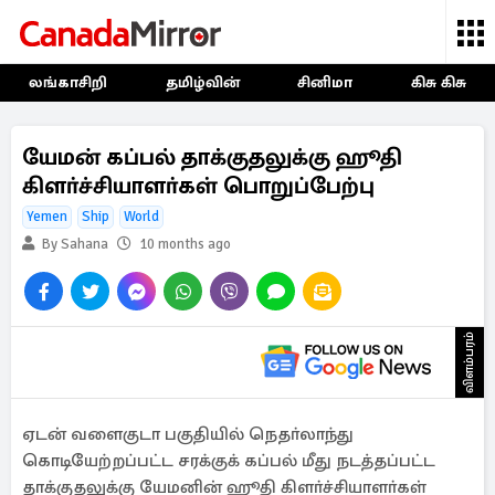
லங்காசிறி
தமிழ்வின்
சினிமா
கிசு கிசு
யேமன் கப்பல் தாக்குதலுக்கு ஹூதி
கிளா்ச்சியாளா்கள் பொறுப்பேற்பு
Yemen
Ship
World
By Sahana
10 months ago
விளம்பரம்
ஏடன் வளைகுடா பகுதியில் நெதா்லாந்து
கொடியேற்றப்பட்ட சரக்குக் கப்பல் மீது நடத்தப்பட்ட
தாக்குதலுக்கு யேமனின் ஹூதி கிளா்ச்சியாளா்கள்