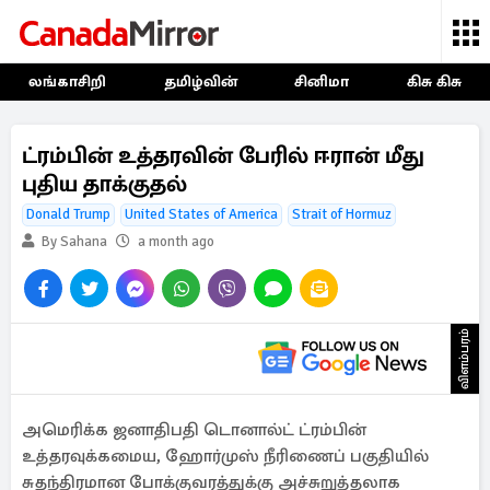
லங்காசிறி
தமிழ்வின்
சினிமா
கிசு கிசு
ட்ரம்பின் உத்தரவின் பேரில் ஈரான் மீது
புதிய தாக்குதல்
Donald Trump
United States of America
Strait of Hormuz
By Sahana
a month ago
விளம்பரம்
அமெரிக்க ஜனாதிபதி டொனால்ட் ட்ரம்பின்
உத்தரவுக்கமைய, ஹோர்முஸ் நீரிணைப் பகுதியில்
சுதந்திரமான போக்குவரத்துக்கு அச்சுறுத்தலாக