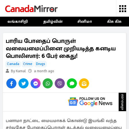
லங்காசிறி
தமிழ்வின்
சினிமா
கிசு கிசு
பாரிய போதைப் பொருள்
வலையமைப்பினை முறியடித்த கனடிய
பொலிஸார்: 6 பேர் கைது!
Canada
Crime
Drugs
By Kamal
a month ago
விளம்பரம்
பனாமா நாட்டை மையமாகக் கொண்டு இயங்கி வந்த
சர்வதேச போதைப்பொருள் கடத்தல் வலையமைப்பை