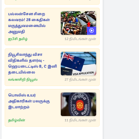
பல்லன்சேன சிறை
கலவரம்! 28 கைதிகள்
மருத்துவமனையில்
அனுமதி
ஐபிசி தமிழ்
12 நிமிடங்கள் முன்
நியூசிலாந்து விசா
விதிகளில் தளர்வு -
ஹெபடைட்டிஸ் B, C இனி
தடையில்லை
லங்காசிறி நியூஸ்
27 நிமிடங்கள் முன்
பொலிஸ் உயர்
அதிகாரிகள் பலருக்கு
இடமாற்றம்
தமிழ்வின்
11 நிமிடங்கள் முன்