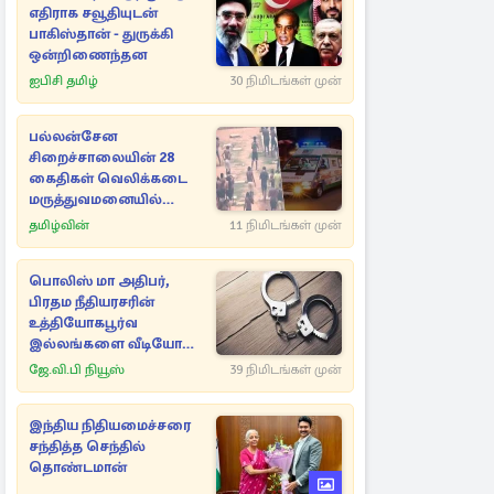
எதிராக சவூதியுடன்
பாகிஸ்தான் - துருக்கி
ஒன்றிணைந்தன
ஐபிசி தமிழ்
30 நிமிடங்கள் முன்
பல்லன்சேன
சிறைச்சாலையின் 28
கைதிகள் வெலிக்கடை
மருத்துவமனையில்
அனுமதி
தமிழ்வின்
11 நிமிடங்கள் முன்
பொலிஸ் மா அதிபர்,
பிரதம நீதியரசரின்
உத்தியோகபூர்வ
இல்லங்களை வீடியோ
பதிவு செய்தவர் கைது
ஜே.வி.பி நியூஸ்
39 நிமிடங்கள் முன்
இந்திய நிதியமைச்சரை
சந்தித்த செந்தில்
தொண்டமான்