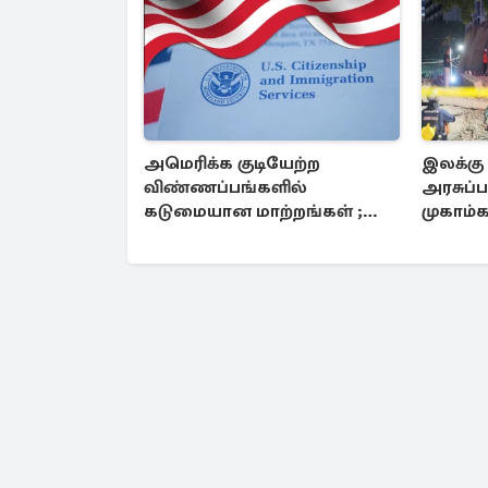
அமெரிக்க குடியேற்ற
இலக்கு
விண்ணப்பங்களில்
அரசுப்
கடுமையான மாற்றங்கள் ;
முகாம்கள
உடனடியாக நடைமுறை
தாக்குத
உயிர்கள