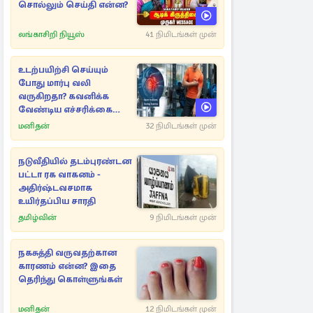
சொல்லும் செய்தி என்ன?
லங்காசிறி நியூஸ்
41 நிமிடங்கள் முன்
உடற்பயிற்சி செய்யும்
போது மார்பு வலி
வருகிறதா? கவனிக்க
வேண்டிய எச்சரிக்கை
அறிகுறிகள்
மனிதன்
32 நிமிடங்கள் முன்
நடுவீதியில் தடம்புரண்டன
பட்டா ரக வாகனம் -
அதிர்ஷ்டவசமாக
உயிர்தப்பிய சாரதி
தமிழ்வின்
9 நிமிடங்கள் முன்
நகசுத்தி வருவதற்கான
காரணம் என்ன? இதை
தெரிந்து கொள்ளுங்கள்
மனிதன்
12 நிமிடங்கள் முன்