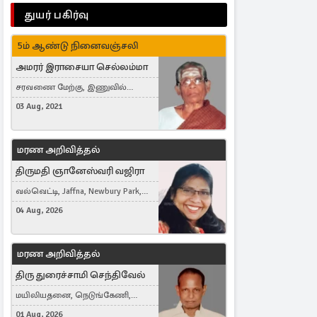
துயர் பகிர்வு
5ம் ஆண்டு நினைவஞ்சலி
அமரர் இராசையா செல்லம்மா
சரவணை மேற்கு, இணுவில்
கிழக்கு
03 Aug, 2021
மரண அறிவித்தல்
திருமதி ஞானேஸ்வரி வஜிரா
வல்வெட்டி, Jaffna, Newbury Park,
United Kingdom
04 Aug, 2026
மரண அறிவித்தல்
திரு துரைச்சாமி செந்திவேல்
மயிலியதனை, நெடுங்கேணி,
கம்பர்மலை
01 Aug, 2026