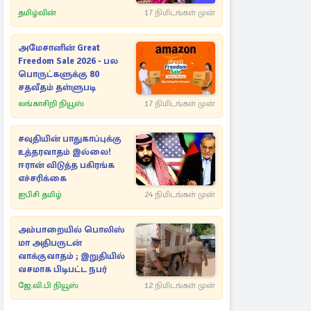
தமிழ்வின்
17 நிமிடங்கள் முன்
அமேசானின் Great
Freedom Sale 2026 - பல
பொருட்களுக்கு 80
சதவீதம் தள்ளுபடி
லங்காசிறி நியூஸ்
17 நிமிடங்கள் முன்
சவுதியின் பாதுகாப்புக்கு
உத்தரவாதம் இல்லை!
ஈரான் விடுத்த பகிரங்க
எச்சரிக்கை
ஐபிசி தமிழ்
24 நிமிடங்கள் முன்
அம்பாறையில் பொலிஸ்
மா அதிபருடன்
வாக்குவாதம் ; இறுதியில்
வசமாக பிடிபட்ட நபர்
ஜே.வி.பி நியூஸ்
12 நிமிடங்கள் முன்