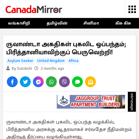
லங்காசிறி
தமிழ்வின்
சினிமா
கிசு கிசு
ருவாண்டா அகதிகள் புகலிட ஒப்பந்தம்;
பிரித்தானியாவிற்குப் பெருவெற்றி!
Asylum Seeker
United Kingdom
Africa
By Sulokshi
2 months ago
விளம்பரம்
ருவாண்டா அகதிகள் புகலிட ஒப்பந்த வழக்கில்,
பிரித்தானிய அரசுக்கு ஆதரவாகச் சர்வதேச நீதிமன்றம்
அதிரடித் தீர்ப்பை வழங்கியுள்ளது.