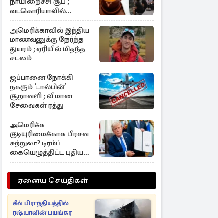
நாயிறைச்சி சூப் ;
வடகொரியாவில்
வினோதம்
அமெரிக்காவில் இந்திய
மாணவனுக்கு நேர்ந்த
துயரம் ; ஏரியில் மிதந்த
சடலம்
ஜப்பானை நோக்கி
நகரும் ‘டால்பின்’
சூறாவளி ; விமான
சேவைகள் ரத்து
அமெரிக்க
குடியுரிமைக்காக பிரசவ
சுற்றுலா? டிரம்ப்
கையெழுத்திட்ட புதிய
கட்டுப்பாடுகள்
ஏனைய செய்திகள்
கீவ் பிராந்தியத்தில்
ரஷ்யாவின் பயங்கர