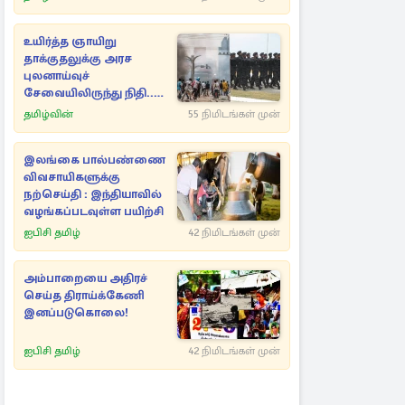
உயிர்த்த ஞாயிறு
தாக்குதலுக்கு அரச
புலனாய்வுச்
சேவையிலிருந்து நிதி..
வெளியான அதிர்ச்சி
தமிழ்வின்
55 நிமிடங்கள் முன்
தகவல்!
இலங்கை பால்பண்ணை
விவசாயிகளுக்கு
நற்செய்தி : இந்தியாவில்
வழங்கப்படவுள்ள பயிற்சி
ஐபிசி தமிழ்
42 நிமிடங்கள் முன்
அம்பாறையை அதிரச்
செய்த திராய்க்கேணி
இனப்படுகொலை!
ஐபிசி தமிழ்
42 நிமிடங்கள் முன்