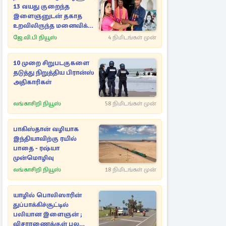
13 வயது குறைந்த
இளைஞனுடன் தகாத
உறவிலிருந்த மனைவிக்கு
கணவன் செய்த சம்பவம்
ஜே.வி.பி நியூஸ்
4 நிமிடங்கள் முன்
10 முறை சிறுபடகுகளை
தடுத்து நிறுத்திய பிரான்ஸ்
அதிகாரிகள்
லங்காசிறி நியூஸ்
58 நிமிடங்கள் முன்
பாகிஸ்தான் வழியாக
இந்தியாவிற்கு ரயில்
பாதை - ரஷ்யா
முன்மொழிவு
லங்காசிறி நியூஸ்
18 நிமிடங்கள் முன்
யாழில் பொலிஸாரின்
துப்பாக்கிச்சூட்டில்
பலியான இளைஞன் ;
விசாரணைக்குள் பல