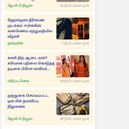
உயரதிகாரிகள்
ஜே.வி.பி நியூஸ்
42 நிமிடங்கள் முன்
ஹோர்முஸ் நீரிணை
முடக்கம்: ஈராக்கின்
எண்ணெய் ஏற்றுமதியில்
வீழ்ச்சி
தமிழ்வின்
7 நிமிடங்கள் முன்
காவி நிற ஆடை ஏன்!!
சரியான பதிலை கொடுத்த
நடிகை பிரியா வாரியர்...
விடுப்பு.கொம்
18 நிமிடங்கள் முன்
முற்றுகை செய்யப்பட்ட
டின் மீன் தயாரிப்பு
நிறுவனம்
ஜே.வி.பி நியூஸ்
28 நிமிடங்கள் முன்