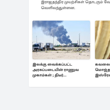
இராஜதந்திர முயற்சிகள் தொடரும் வே
வெளிவந்துள்ளன.
இலக்கு வைக்கப்பட்ட
கவலைக
அரசுப்படையின் ராணுவ
மொஜ்த
முகாம்கள் ; திடீர்
இஸ்ரேல
தாக்குதல்களால் பறிக்கப்பட்ட
தகவலால
உயிர்கள்