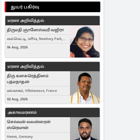
துயர் பகிர்வு
மரண அறிவித்தல்
திருமதி ஞானேஸ்வரி வஜிரா
வல்வெட்டி, Jaffna, Newbury Park,
United Kingdom
04 Aug, 2026
மரண அறிவித்தல்
திரு கனகரெத்தினம்
பத்மநாதன்
மல்லாகம், Villetaneuse, France
02 Aug, 2026
அகாலமரணம்
செல்வன் வலன்ரைன்
ஸ்ரெவான்
Hamm, Germany