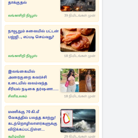
தாக்குதல்
லங்காசிறி நியூஸ்
39 நிமிடங்கள் முன்
நாவூறும் சுவையில் பட்டன்
பஜ்ஜி.., எப்படி செய்வது?
லங்காசிறி நியூஸ்
18 நிமிடங்கள் முன்
இலங்கையில்
அரைகுறை கவர்ச்சி
உடையில் வலம்வந்த
சீரியல் நடிகை தர்ஷனா...
அவரே வெளியிட்ட
சினிஉலகம்
18 நிமிடங்கள் முன்
வீடியோ
மணிக்கு 70 கி.மீ
வேகத்தில் பலத்த காற்று!
கடற்றொழிலாளர்களுக்கு
விடுக்கப்பட்டுள்ள
எச்சரிக்கை
தமிழ்வின்
29 நிமிடங்கள் முன்