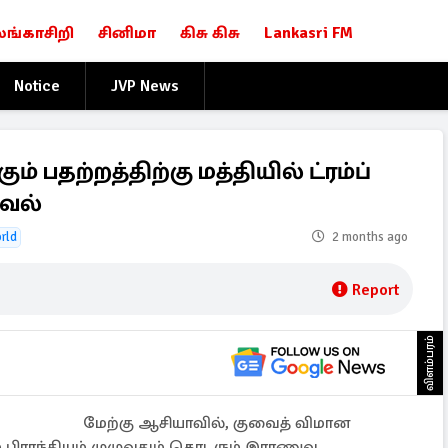
லங்காசிறி
சினிமா
கிசு கிசு
Lankasri FM
Notice
JVP News
ம் பதற்றத்திற்கு மத்தியில் ட்ரம்ப்
கவல்
rld
2 months ago
Report
விளம்பரம்
மேற்கு ஆசியாவில், குவைத் விமான
் பிராந்தியம் முழுவதும் தொடரும் இராணுவ