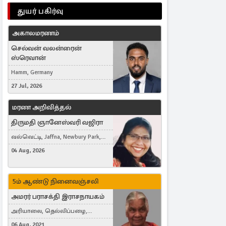
துயர் பகிர்வு
அகாலமரணம்
செல்வன் வலன்ரைன்
ஸ்ரெவான்
Hamm, Germany
27 Jul, 2026
மரண அறிவித்தல்
திருமதி ஞானேஸ்வரி வஜிரா
வல்வெட்டி, Jaffna, Newbury Park,
United Kingdom
04 Aug, 2026
5ம் ஆண்டு நினைவஞ்சலி
அமரர் பராசக்தி இராசநாயகம்
அரியாலை, தெல்லிப்பழை,
Montreal, Canada
06 Aug, 2021