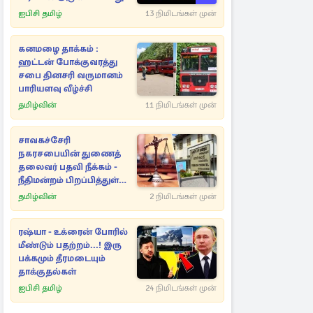
ஏன்...!
ஐபிசி தமிழ்
13 நிமிடங்கள் முன்
கனமழை தாக்கம் :
ஹட்டன் போக்குவரத்து
சபை தினசரி வருமானம்
பாரியளவு வீழ்ச்சி
தமிழ்வின்
11 நிமிடங்கள் முன்
சாவகச்சேரி
நகரசபையின் துணைத்
தலைவர் பதவி நீக்கம் -
நீதிமன்றம் பிறப்பித்துள்ள
உத்தரவு..!
தமிழ்வின்
2 நிமிடங்கள் முன்
ரஷ்யா - உக்ரைன் போரில்
மீண்டும் பதற்றம்...! இரு
பக்கமும் தீரமடையும்
தாக்குதல்கள்
ஐபிசி தமிழ்
24 நிமிடங்கள் முன்