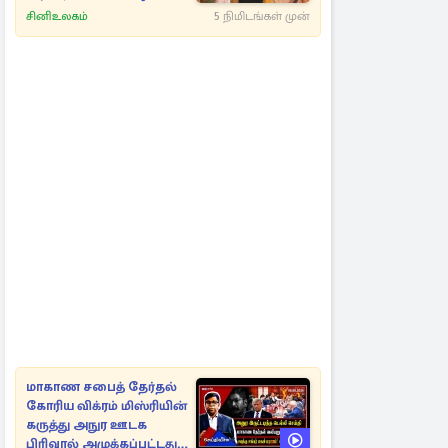
அழகு
சினிஉலகம்
5 நிமிடங்கள் முன்
மாகாண சபைத் தேர்தல்
கோரிய விக்ரம் மிஸ்ரியின்
கருத்து அநுர ஊடக
பிரிவால் அமுக்கப்பட்டது