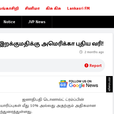
லங்காசிறி
சினிமா
கிசு கிசு
Lankasri FM
Notice
JVP News
றக்குமதிக்கு அமெரிக்கா புதிய வரி!
2 months ago
Report
விளம்பரம்
ஜனாதிபதி டொனால்ட் ட்ரம்ப்பின்
 தயாரிப்புகள் மீது 10% அல்லது அதற்கும் அதிகமான
ந்துரைத்துள்ளது.