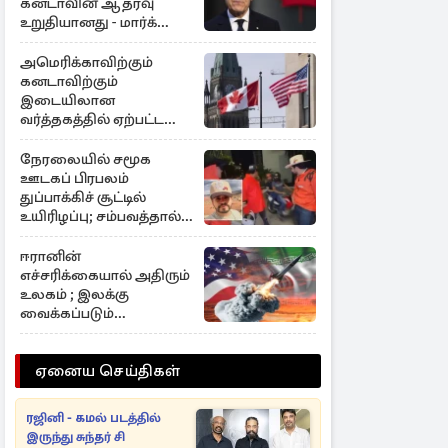
கனடாவின் ஆதரவு
உறுதியானது - மார்க்
கார்னி
அமெரிக்காவிற்கும்
கனடாவிற்கும்
இடையிலான
வர்த்தகத்தில் ஏற்பட்ட
மாற்றம்
நேரலையில் சமூக
ஊடகப் பிரபலம்
துப்பாக்கிச் சூட்டில்
உயிரிழப்பு; சம்பவத்தால்
ஷாக்
ஈரானின்
எச்சரிக்கையால் அதிரும்
உலகம் ; இலக்கு
வைக்கப்படும்
மத்தியக்கிழக்கு
ஏனைய செய்திகள்
ரஜினி - கமல் படத்தில்
இருந்து சுந்தர் சி