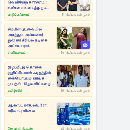
வெளியேற காரணம்!!
உண்மை உடைத்த நடிகை
குஷ்பூ..
விடுப்பு.கொம்
5 நிமிடங்கள் முன்
சிம்பிள் புடவையில்
அசத்தும் அய்யனார்
துணை சீரியல் நடிகை
அட்சயா ராய்
சினிஉலகம்
34 நிமிடங்கள் முன்
இழப்பீட்டு தொகை
குறிப்பிடாமல் கடிதத்தில்
கையொப்பம் வாங்க
முயற்சி - தெல்லிப்பழை
பிரதேச செயலகத்தில்
தமிழ்வின்
29 நிமிடங்கள் முன்
குழப்பம்
ஆகஸ்ட் மாத லிட்ரோ
எரிவாயு விலை
ஜே.வி.பி நியூஸ்
12 நிமிடங்கள் முன்