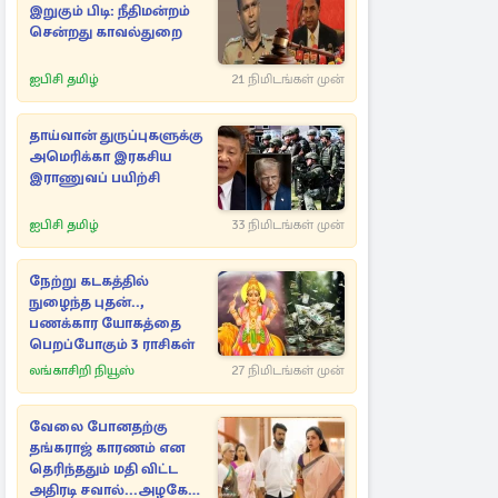
இறுகும் பிடி: நீதிமன்றம்
சென்றது காவல்துறை
ஐபிசி தமிழ்
21 நிமிடங்கள் முன்
தாய்வான் துருப்புகளுக்கு
அமெரிக்கா இரகசிய
இராணுவப் பயிற்சி
ஐபிசி தமிழ்
33 நிமிடங்கள் முன்
நேற்று கடகத்தில்
நுழைந்த புதன்..,
பணக்கார யோகத்தை
பெறப்போகும் 3 ராசிகள்
லங்காசிறி நியூஸ்
27 நிமிடங்கள் முன்
வேலை போனதற்கு
தங்கராஜ் காரணம் என
தெரிந்ததும் மதி விட்ட
அதிரடி சவால்...அழகே