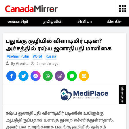
லங்காசிறி
தமிழ்வின்
சினிமா
கிசு கிசு
பதுங்கு குழியில் விளாடிமிர் புடின்?
அச்சத்தில் ரஷ்ய ஜனாதிபதி மாளிகை
Vladimir Putin
World
Russia
By Vironika
3 months ago
விளம்பரம்
ரஷ்ய ஜனாதிபதி விளாடிமிர் புடினின் உயிருக்கு
ஆபத்திருப்பதாக உளவுத் துறை எச்சரித்துள்ளதால்,
அவர் பல வாரங்களாக பதுங்கு குழியில் தஞ்சம்