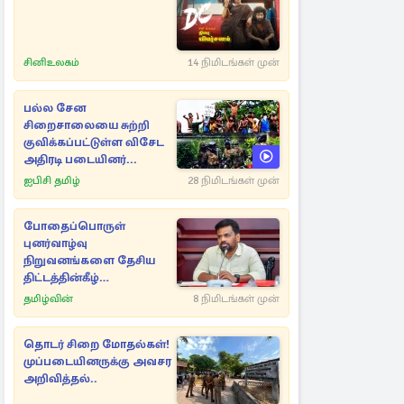
சினிஉலகம்
14 நிமிடங்கள் முன்
பல்ல சேன
சிறைசாலையை சுற்றி
குவிக்கப்பட்டுள்ள விசேட
அதிரடி படையினர்...
ஐபிசி தமிழ்
28 நிமிடங்கள் முன்
போதைப்பொருள்
புனர்வாழ்வு
நிறுவனங்களை தேசிய
திட்டத்தின்கீழ்
கொண்டுவர ஜனாதிபதி
தமிழ்வின்
8 நிமிடங்கள் முன்
அறிவுறுத்தல்!
தொடர் சிறை மோதல்கள்!
முப்படையினருக்கு அவசர
அறிவித்தல்..