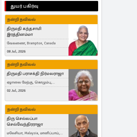
துயர் பகிர்வு
நன்றி நவிலல்
திருமதி கந்தசாமி
இரத்தினம்மா
வேலணை, Brampton, Canada
08 Jul, 2026
நன்றி நவிலல்
திருமதி பராசக்தி நிர்மலராஜா
ஏழாலை மேற்கு, கொழும்பு,
தங்காலை, London, United Kingdom
02 Jul, 2026
நன்றி நவிலல்
திரு செல்லப்பா
செல்வேந்திரராஜா
மலேசியா, Malaysia, மானிப்பாய்,