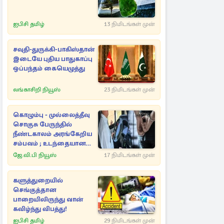
ஐபிசி தமிழ்
13 நிமிடங்கள் முன்
சவுதி-துருக்கி-பாகிஸ்தான்
இடையே புதிய பாதுகாப்பு
ஒப்பந்தம் கையெழுத்து
லங்காசிறி நியூஸ்
23 நிமிடங்கள் முன்
கொழும்பு - முல்லைத்தீவு
சொகுசு பேருந்தில்
நீண்டகாலம் அரங்கேறிய
சம்பவம் ; உடந்தையான
உரிமையாளர் கைது
ஜே.வி.பி நியூஸ்
17 நிமிடங்கள் முன்
களுத்துறையில்
செங்குத்தான
பாறையிலிருந்து வான்
கவிழ்ந்து விபத்து!
ஐபிசி தமிழ்
29 நிமிடங்கள் முன்