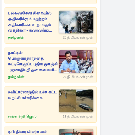
பல்லன்சேன சிறையில்
அதிகரிக்கும் பதற்றம்..
அதிகாரிகளை தாக்கும்
கைதிகள் - கண்ணீர்ப்
புகை பிரயோகம்
தமிழ்வின்
20 நிமிடங்கள் முன்
நாட்டின்
பொருளாதாரத்தை
கட்டியெழுப்ப புதிய முயற்சி
- ஜனாதிபதி தலைமையில்
உயர்மட்ட கலந்துரையாடல்
தமிழ்வின்
24 நிமிடங்கள் முன்
சுவிட்சர்லாந்தில் உச்ச கட்ட
வறட்சி எச்சரிக்கை
லங்காசிறி நியூஸ்
11 நிமிடங்கள் முன்
டிசி: திரை விமர்சனம்