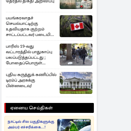
தேர்தல் திகதி அறிவிப்பு
பயங்கரவாதச்
செயல்பாட்டிற்கு
உதவியதாக குற்றம்
சாட்டப்பட்டவர் படையில்
இருந்து நீக்கம்!
பாரிஸ் 19-வது
வட்டாரத்தில் பாதுகாப்பு
பலப்படுத்தப்பட்டது ;
போதைப்பொருள்
வலையமைப்புக்கு கடும்
அடி
புதிய கருத்துக் கணிப்பில்
டிரம்ப் அரசுக்கு
பின்னடைவு!
ஏனைய செய்திகள்
நாட்டில் சில பகுதிகளுக்கு
அம்பர் எச்சரிக்கை...!