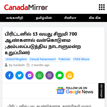
லங்காசிறி
தமிழ்வின்
சினிமா
கிசு கிசு
பிரிட்டனில் 13 வயது சிறுமி 700
ஆண்களால் வன்கொடுமை
;அம்பலப்படுத்திய நாடாளுமன்ற
உறுப்பினர்
United Kingdom
Sexual harassment
Pakistan
Child Abuse
By Sulokshi
2 months ago
விளம்பரம்
பிரிட்டனில் பல ஆண்டுகளாக அரங்கேறி வரும்