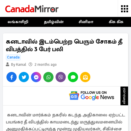
லங்காசிறி
தமிழ்வின்
சினிமா
கிசு கிசு
கனடாவில் இடம்பெற்ற பெரும் சோகம் தீ
விபத்தில் 3 பேர் பலி
Canada
By Kamal
2 months ago
விளம்பரம்
கனடாவின் மார்க்கம் நகரில் கடந்த அதிகாலை ஏற்பட்ட
பயங்கர தீ விபத்தில் காயமடைந்து மருத்துவமனையில்
அனுமதிக்கப்பட்டிருந்த மூன்று முதியவர்கள், சிகிச்சை