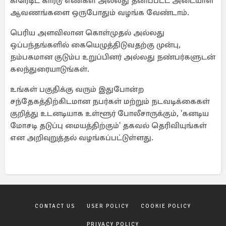
கிரெடிட் கார்டு எண்கள் அல்லது தனிப்பட்ட அடையாள
ஆவணங்களை ஒருபோதும் வழங்க வேண்டாம்.
பெரிய அளவிலான கொள்முதல் அல்லது
ஒப்பந்தங்களில் கையெழுத்திடுவதற்கு முன்பு,
நம்பகமான குடும்ப உறுப்பினர் அல்லது நண்பர்களுடன்
கலந்துரையாடுங்கள்.
உங்கள் பகுதிக்கு வரும் இதுபோன்ற
சந்தேகத்திற்கிடமான நபர்கள் மற்றும் நடவடிக்கைகள்
குறித்து உடனடியாக உள்ளூர் போலீசாருக்கும், 'கனடிய
மோசடி தடுப்பு மையத்திற்கும்' தகவல் தெரிவியுங்கள்
என அறிவுறுத்தல் வழங்கப்பட்டுள்ளது.
CONTACT US
USER POLICY
COOKIE POLICY
PRIVACY POLICY