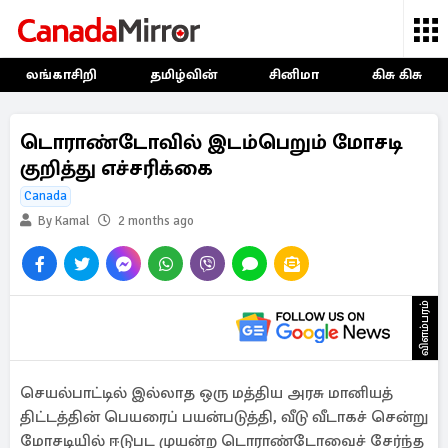
லங்காசிறி
தமிழ்வின்
சினிமா
கிசு கிசு
டொராண்டோவில் இடம்பெறும் மோசடி
குறித்து எச்சரிக்கை
Canada
By Kamal
2 months ago
விளம்பரம்
செயல்பாட்டில் இல்லாத ஒரு மத்திய அரசு மானியத்
திட்டத்தின் பெயரைப் பயன்படுத்தி, வீடு வீடாகச் சென்று
மோசடியில் ஈடுபட முயன்ற டொராண்டோவைச் சேர்ந்த