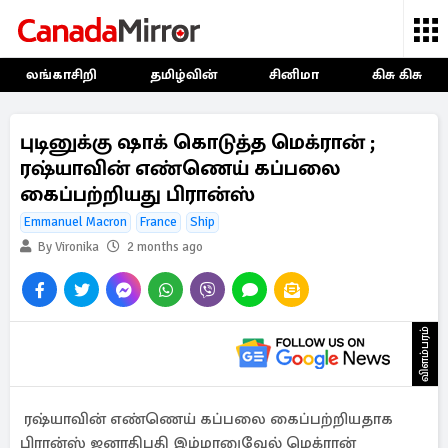
லங்காசிறி
தமிழ்வின்
சினிமா
கிசு கிசு
புடினுக்கு ஷாக் கொடுத்த மெக்ரான் ;
ரஷ்யாவின் எண்ணெய் கப்பலை
கைப்பற்றியது பிரான்ஸ்
Emmanuel Macron
France
Ship
By Vironika
2 months ago
விளம்பரம்
ரஷ்யாவின் எண்ணெய் கப்பலை கைப்பற்றியதாக
பிரான்ஸ் ஜனாதிபதி இம்மானுவேல் மெக்ரான்