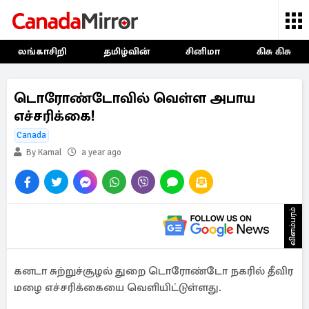
லங்காசிறி
தமிழ்வின்
சினிமா
கிசு கிசு
டொரோண்டோவில் வெள்ள அபாய
எச்சரிக்கை!
Canada
By Kamal
a year ago
விளம்பரம்
கனடா சுற்றுச்சூழல் துறை டொரோண்டோ நகரில் தீவிர
மழை எச்சரிக்கையை வெளியிட்டுள்ளது.