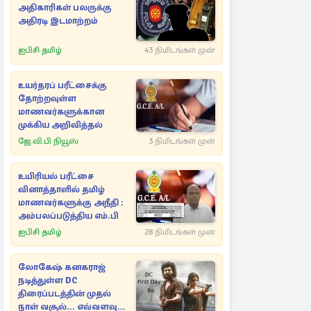
அதிகாரிகள் பலருக்கு
அதிரடி இடமாற்றம்
ஐபிசி தமிழ்
43 நிமிடங்கள் முன்
உயர்தரப் பரீட்சைக்கு
தோற்றவுள்ள
மாணவர்களுக்கான
முக்கிய அறிவித்தல்
ஜே.வி.பி நியூஸ்
3 நிமிடங்கள் முன்
உயிரியல் பரீட்சை
வினாத்தாளில் தமிழ்
மாணவர்களுக்கு அநீதி :
அம்பலப்படுத்திய எம்.பி
ஐபிசி தமிழ்
28 நிமிடங்கள் முன்
லோகேஷ் கனகராஜ்
நடித்துள்ள DC
திரைப்படத்தின் முதல்
நாள் வசூல்... எவ்வளவு