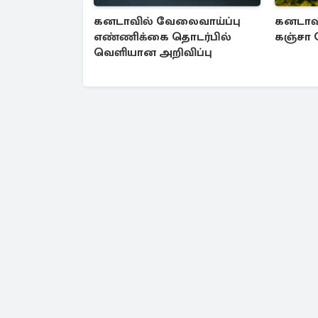
கனடாவில் வேலைவாய்ப்பு
கனடாவி
எண்ணிக்கை தொடர்பில்
கஞ்சா த
வெளியான அறிவிப்பு