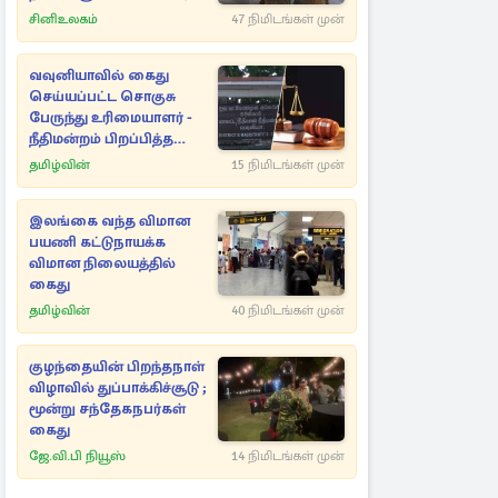
தெரியுமா?
சினிஉலகம்
47 நிமிடங்கள் முன்
வவுனியாவில் கைது
செய்யப்பட்ட சொகுசு
பேருந்து உரிமையாளர் -
நீதிமன்றம் பிறப்பித்த
உத்தரவு
தமிழ்வின்
15 நிமிடங்கள் முன்
இலங்கை வந்த விமான
பயணி கட்டுநாயக்க
விமான நிலையத்தில்
கைது
தமிழ்வின்
40 நிமிடங்கள் முன்
குழந்தையின் பிறந்தநாள்
விழாவில் துப்பாக்கிச்சூடு ;
மூன்று சந்தேகநபர்கள்
கைது
ஜே.வி.பி நியூஸ்
14 நிமிடங்கள் முன்