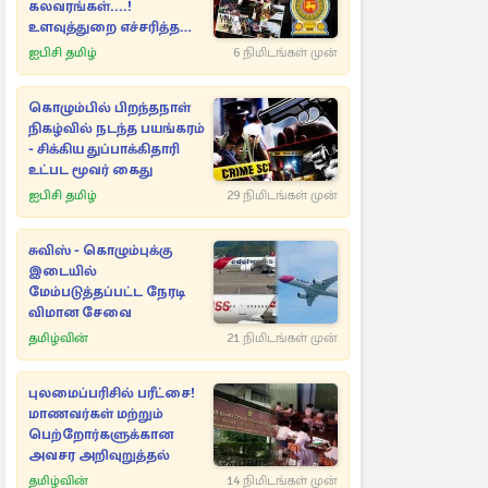
கலவரங்கள்....!
உளவுத்துறை எச்சரித்த
பாரிய சதி அம்பலம்
ஐபிசி தமிழ்
6 நிமிடங்கள் முன்
கொழும்பில் பிறந்தநாள்
நிகழ்வில் நடந்த பயங்கரம்
- சிக்கிய துப்பாக்கிதாரி
உட்பட மூவர் கைது
ஐபிசி தமிழ்
29 நிமிடங்கள் முன்
சுவிஸ் - கொழும்புக்கு
இடையில்
மேம்படுத்தப்பட்ட நேரடி
விமான சேவை
தமிழ்வின்
21 நிமிடங்கள் முன்
புலமைப்பரிசில் பரீட்சை!
மாணவர்கள் மற்றும்
பெற்றோர்களுக்கான
அவசர அறிவுறுத்தல்
தமிழ்வின்
14 நிமிடங்கள் முன்