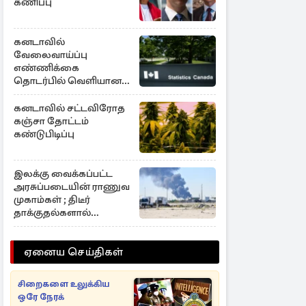
கணிப்பு
கனடாவில்
வேலைவாய்ப்பு
எண்ணிக்கை
தொடர்பில் வெளியான
அறிவிப்பு
கனடாவில் சட்டவிரோத
கஞ்சா தோட்டம்
கண்டுபிடிப்பு
இலக்கு வைக்கப்பட்ட
அரசுப்படையின் ராணுவ
முகாம்கள் ; திடீர்
தாக்குதல்களால்
பறிக்கப்பட்ட உயிர்கள்
ஏனைய செய்திகள்
சிறைகளை உலுக்கிய
ஒரே நேரக்