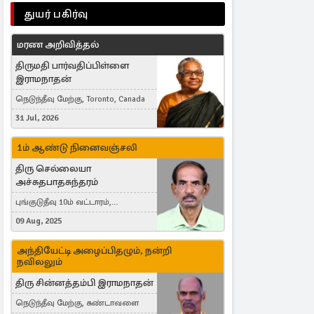
துயர் பகிர்வு
மரண அறிவித்தல்
திருமதி பார்வதிப்பிள்ளை
இராமநாதன்
நெடுந்தீவு மேற்கு, Toronto, Canada
31 Jul, 2026
1ம் ஆண்டு நினைவஞ்சலி
திரு செல்லையா
அச்சுதபாதசுந்தரம்
புங்குடுதீவு 10ம் வட்டாரம்,
கொள்ளுப்பிட்டி
09 Aug, 2025
அந்தியேட்டி அழைப்பிதழும், நன்றி
நவிலலும்
திரு சின்னத்தம்பி இராமநாதன்
நெடுந்தீவு மேற்கு, கண்டாவளை