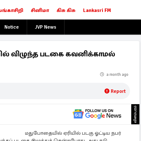
லங்காசிறி
சினிமா
கிசு கிசு
Lankasri FM
Notice
JVP News
ில் விழுந்த படகை கவனிக்காமல்
a month ago
Report
விளம்பரம்
மதுபோதையில் ஏரியில் படகு ஓட்டிய நபர்
 அந்தப் படகை இழுத்துச் சென்றபோது, அது நடு