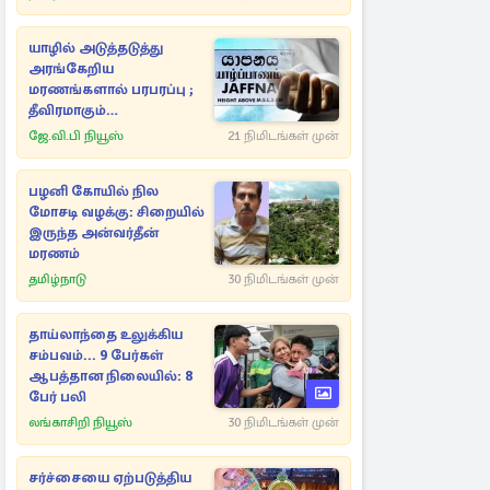
யாழில் அடுத்தடுத்து
அரங்கேறிய
மரணங்களால் பரபரப்பு ;
தீவிரமாகும்
விசாரணைகள்
ஜே.வி.பி நியூஸ்
21 நிமிடங்கள் முன்
பழனி கோயில் நில
மோசடி வழக்கு: சிறையில்
இருந்த அன்வர்தீன்
மரணம்
தமிழ்நாடு
30 நிமிடங்கள் முன்
தாய்லாந்தை உலுக்கிய
சம்பவம்... 9 பேர்கள்
ஆபத்தான நிலையில்: 8
பேர் பலி
லங்காசிறி நியூஸ்
30 நிமிடங்கள் முன்
சர்ச்சையை ஏற்படுத்திய