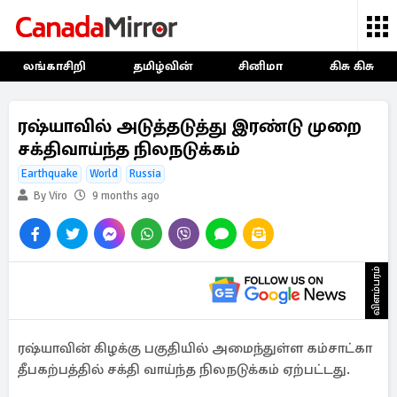
லங்காசிறி
தமிழ்வின்
சினிமா
கிசு கிசு
ரஷ்யாவில் அடுத்தடுத்து இரண்டு முறை
சக்திவாய்ந்த நிலநடுக்கம்
Earthquake
World
Russia
By Viro
9 months ago
விளம்பரம்
ரஷ்யாவின் கிழக்கு பகுதியில் அமைந்துள்ள கம்சாட்கா
தீபகற்பத்தில் சக்தி வாய்ந்த நிலநடுக்கம் ஏற்பட்டது.